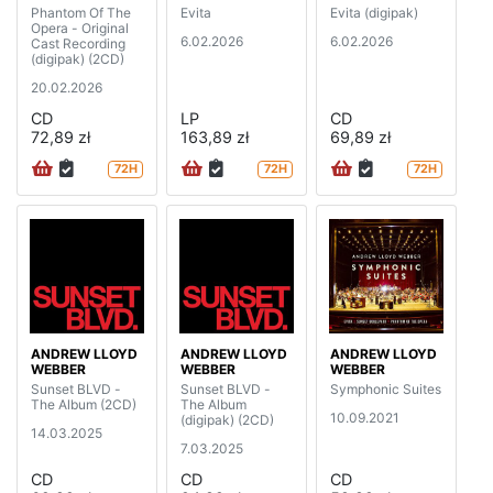
Phantom Of The
Evita
Evita (digipak)
Opera - Original
6.02.2026
6.02.2026
Cast Recording
(digipak) (2CD)
20.02.2026
CD
LP
CD
72,89 zł
163,89 zł
69,89 zł
72H
72H
72H
ANDREW LLOYD
ANDREW LLOYD
ANDREW LLOYD
WEBBER
WEBBER
WEBBER
Sunset BLVD -
Sunset BLVD -
Symphonic Suites
The Album (2CD)
The Album
10.09.2021
(digipak) (2CD)
14.03.2025
7.03.2025
CD
CD
CD