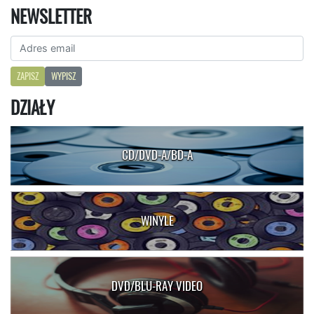
NEWSLETTER
ZAPISZ
WYPISZ
DZIAŁY
CD/DVD-A/BD-A
WINYLE
DVD/BLU-RAY VIDEO