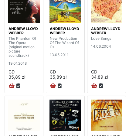
ANDREW LLOYD
ANDREW LLOYD
ANDREW LLOYD
WEBBER
WEBBER
WEBBER
The Phantom Of
New Production
Love Songs
The Opera
Of The Wizard Of
14.06.2004
(original motion
Oz
picture
13.05.2011
soundtrack)
19.01.2018
CD
CD
CD
35,89 zł
35,89 zł
34,89 zł