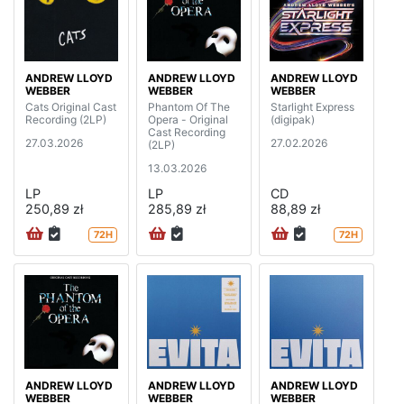
ANDREW LLOYD
ANDREW LLOYD
ANDREW LLOYD
WEBBER
WEBBER
WEBBER
Cats Original Cast
Phantom Of The
Starlight Express
Recording (2LP)
Opera - Original
(digipak)
Cast Recording
27.03.2026
27.02.2026
(2LP)
13.03.2026
LP
LP
CD
250,89 zł
285,89 zł
88,89 zł
72H
72H
ANDREW LLOYD
ANDREW LLOYD
ANDREW LLOYD
WEBBER
WEBBER
WEBBER