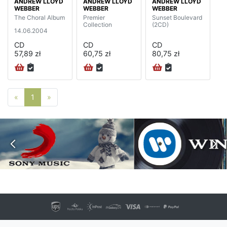
ANDREW LLOYD
ANDREW LLOYD
ANDREW LLOYD
WEBBER
WEBBER
WEBBER
The Choral Album
Premier
Sunset Boulevard
Collection
(2CD)
14.06.2004
CD
CD
CD
57,89 zł
60,75 zł
80,75 zł
Poprzednia strona
Następna strona
«
1
»