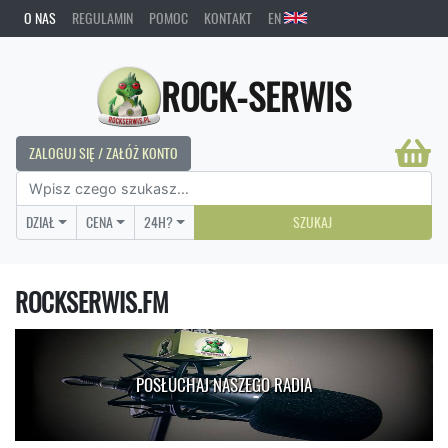
O NAS
REGULAMIN
POMOC
KONTAKT
EN
ROCK-SERWIS
ZALOGUJ SIĘ / ZAŁÓŻ KONTO
DZIAŁ
CENA
24H?
SZUKAJ
ROCKSERWIS.FM
POSŁUCHAJ NASZEGO RADIA