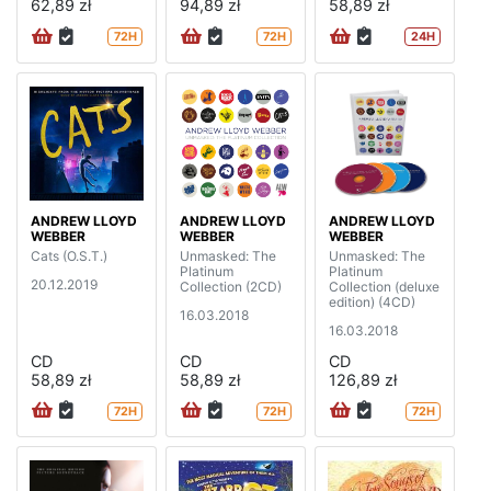
62,89 zł
94,89 zł
58,89 zł
72H
72H
24H
ANDREW LLOYD
ANDREW LLOYD
ANDREW LLOYD
WEBBER
WEBBER
WEBBER
Cats (O.S.T.)
Unmasked: The
Unmasked: The
Platinum
Platinum
20.12.2019
Collection (2CD)
Collection (deluxe
edition) (4CD)
16.03.2018
16.03.2018
CD
CD
CD
58,89 zł
58,89 zł
126,89 zł
72H
72H
72H