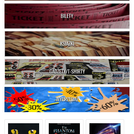
BILETY
KSIĄŻKI
GADŻETY/T-SHIRTY
WYPRZEDAŻ