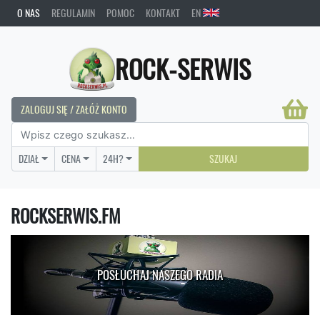
O NAS
REGULAMIN
POMOC
KONTAKT
EN
ROCK-SERWIS
ZALOGUJ SIĘ / ZAŁÓŻ KONTO
DZIAŁ
CENA
24H?
SZUKAJ
ROCKSERWIS.FM
POSŁUCHAJ NASZEGO RADIA