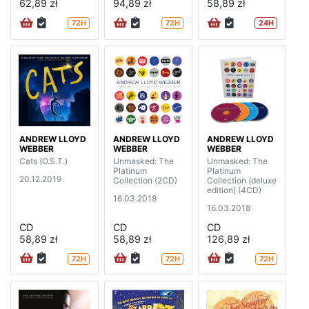
62,89 zł
94,89 zł
58,89 zł
72H
72H
24H
ANDREW LLOYD
ANDREW LLOYD
ANDREW LLOYD
WEBBER
WEBBER
WEBBER
Cats (O.S.T.)
Unmasked: The
Unmasked: The
Platinum
Platinum
20.12.2019
Collection (2CD)
Collection (deluxe
edition) (4CD)
16.03.2018
16.03.2018
CD
CD
CD
58,89 zł
58,89 zł
126,89 zł
72H
72H
72H