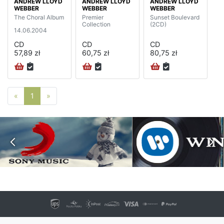
ANDREW LLOYD
ANDREW LLOYD
ANDREW LLOYD
WEBBER
WEBBER
WEBBER
The Choral Album
Premier
Sunset Boulevard
Collection
(2CD)
14.06.2004
CD
CD
CD
57,89 zł
60,75 zł
80,75 zł
Poprzednia strona
Następna strona
«
1
»