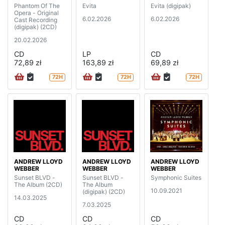
Phantom Of The
Evita
Evita (digipak)
Opera - Original
6.02.2026
6.02.2026
Cast Recording
(digipak) (2CD)
20.02.2026
CD
LP
CD
72,89 zł
163,89 zł
69,89 zł
72H
72H
72H
ANDREW LLOYD
ANDREW LLOYD
ANDREW LLOYD
WEBBER
WEBBER
WEBBER
Sunset BLVD -
Sunset BLVD -
Symphonic Suites
The Album (2CD)
The Album
10.09.2021
(digipak) (2CD)
14.03.2025
7.03.2025
CD
CD
CD