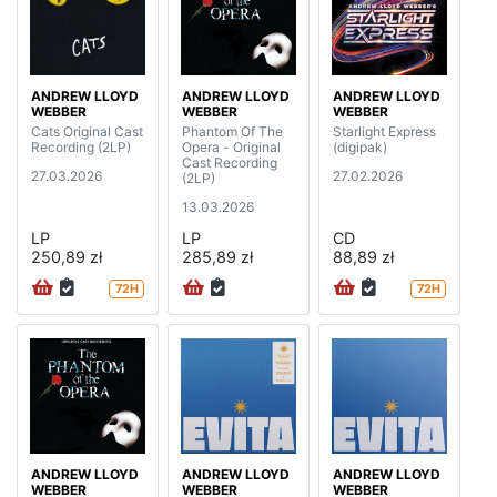
ANDREW LLOYD
ANDREW LLOYD
ANDREW LLOYD
WEBBER
WEBBER
WEBBER
Cats Original Cast
Phantom Of The
Starlight Express
Recording (2LP)
Opera - Original
(digipak)
Cast Recording
27.03.2026
27.02.2026
(2LP)
13.03.2026
LP
LP
CD
250,89 zł
285,89 zł
88,89 zł
72H
72H
ANDREW LLOYD
ANDREW LLOYD
ANDREW LLOYD
WEBBER
WEBBER
WEBBER