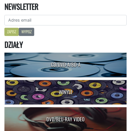
NEWSLETTER
ZAPISZ
WYPISZ
DZIAŁY
CD/DVD-A/BD-A
WINYLE
DVD/BLU-RAY VIDEO