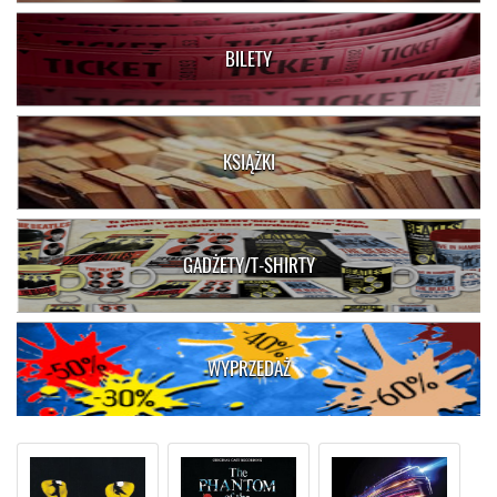
BILETY
KSIĄŻKI
GADŻETY/T-SHIRTY
WYPRZEDAŻ