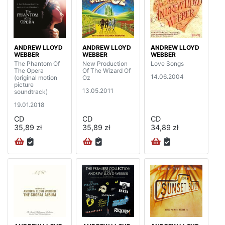
ANDREW LLOYD
ANDREW LLOYD
ANDREW LLOYD
WEBBER
WEBBER
WEBBER
The Phantom Of
New Production
Love Songs
The Opera
Of The Wizard Of
14.06.2004
(original motion
Oz
picture
13.05.2011
soundtrack)
19.01.2018
CD
CD
CD
35,89 zł
35,89 zł
34,89 zł