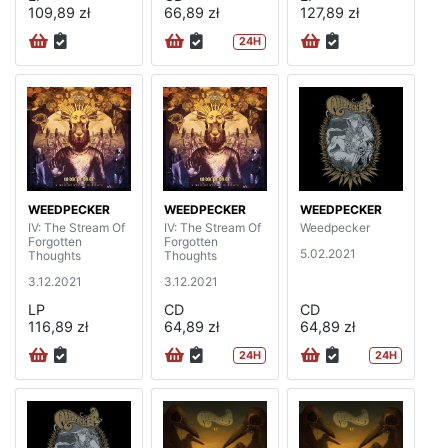
109,89 zł
66,89 zł
127,89 zł
24H
WEEDPECKER
WEEDPECKER
WEEDPECKER
IV: The Stream Of
IV: The Stream Of
Weedpecker
Forgotten
Forgotten
5.02.2021
Thoughts
Thoughts
3.12.2021
3.12.2021
LP
CD
CD
116,89 zł
64,89 zł
64,89 zł
24H
24H