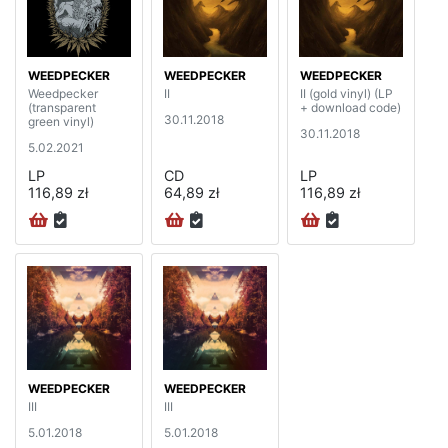
WEEDPECKER
WEEDPECKER
WEEDPECKER
Weedpecker
II
II (gold vinyl) (LP
(transparent
+ download code)
30.11.2018
green vinyl)
30.11.2018
5.02.2021
LP
CD
LP
116,89 zł
64,89 zł
116,89 zł
WEEDPECKER
WEEDPECKER
III
III
5.01.2018
5.01.2018