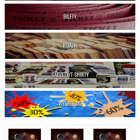
BILETY
KSIĄŻKI
GADŻETY/T-SHIRTY
WYPRZEDAŻ