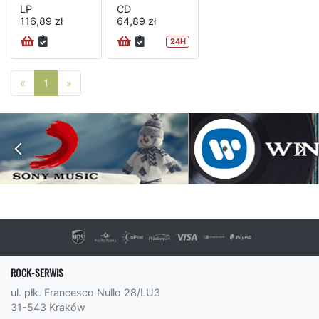
LP
CD
116,89 zł
64,89 zł
24H
Poprzednia strona
Następna strona
«
1
»
ROCK-SERWIS
ul. płk. Francesco Nullo 28/LU3
31-543 Kraków