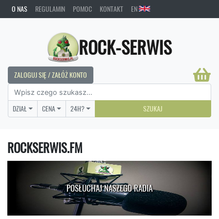
O NAS
REGULAMIN
POMOC
KONTAKT
EN
ROCK-SERWIS
ZALOGUJ SIĘ / ZAŁÓŻ KONTO
DZIAŁ
CENA
24H?
SZUKAJ
ROCKSERWIS.FM
POSŁUCHAJ NASZEGO RADIA