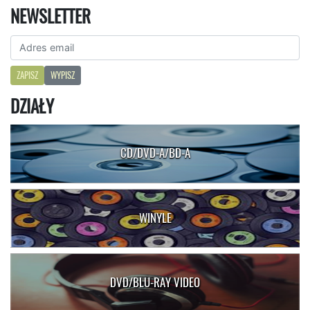
NEWSLETTER
ZAPISZ
WYPISZ
DZIAŁY
CD/DVD-A/BD-A
WINYLE
DVD/BLU-RAY VIDEO