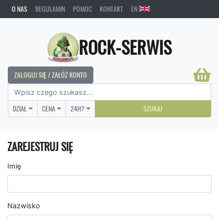
O NAS
REGULAMIN
POMOC
KONTAKT
EN
ROCK-SERWIS
ZALOGUJ SIĘ / ZAŁÓŻ KONTO
DZIAŁ
CENA
24H?
SZUKAJ
ZAREJESTRUJ SIĘ
Imię
Nazwisko