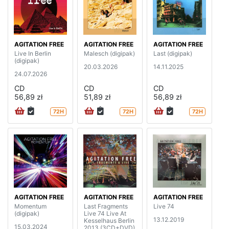
AGITATION FREE
AGITATION FREE
AGITATION FREE
Live In Berlin
Malesch (digipak)
Last (digipak)
(digipak)
20.03.2026
14.11.2025
24.07.2026
CD
CD
CD
56,89 zł
51,89 zł
56,89 zł
72H
72H
72H
AGITATION FREE
AGITATION FREE
AGITATION FREE
Momentum
Last Fragments
Live 74
(digipak)
Live 74 Live At
13.12.2019
Kesselhaus Berlin
15.03.2024
2013 (3CD+DVD)