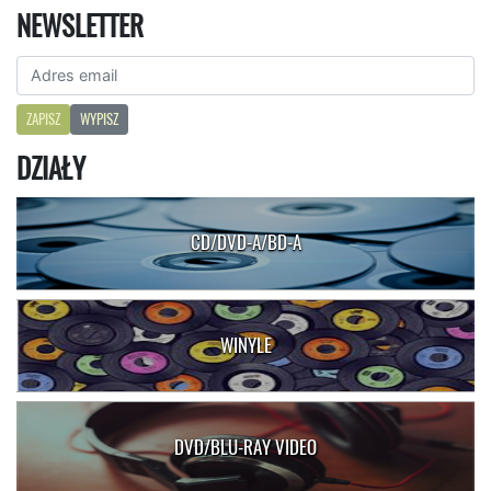
NEWSLETTER
ZAPISZ
WYPISZ
DZIAŁY
CD/DVD-A/BD-A
WINYLE
DVD/BLU-RAY VIDEO