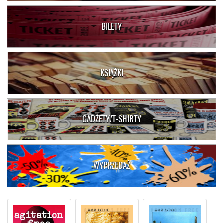
BILETY
KSIĄŻKI
GADŻETY/T-SHIRTY
WYPRZEDAŻ