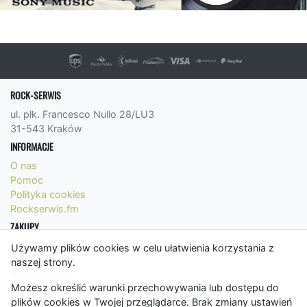
ROCK-SERWIS
ul. płk. Francesco Nullo 28/LU3
31-543 Kraków
INFORMACJE
O nas
Pomoc
Polityka cookies
Rockserwis.fm
ZAKUPY
Formy płatności
Używamy plików cookies w celu ułatwienia korzystania z
Koszty wysyłki
naszej strony.
Panel Klienta
Możesz określić warunki przechowywania lub dostępu do
Regulamin
plików cookies w Twojej przeglądarce. Brak zmiany ustawień