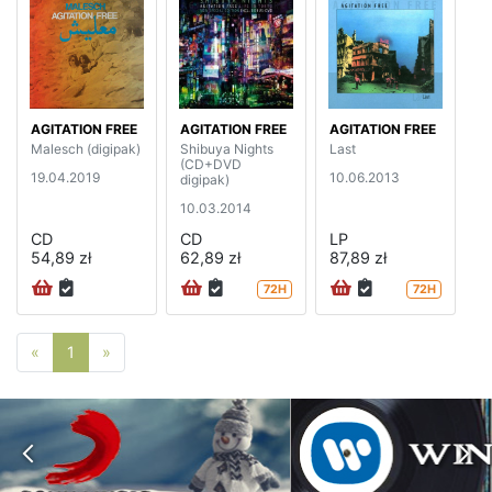
AGITATION FREE
AGITATION FREE
AGITATION FREE
Malesch (digipak)
Shibuya Nights
Last
(CD+DVD
19.04.2019
10.06.2013
digipak)
10.03.2014
CD
CD
LP
54,89 zł
62,89 zł
87,89 zł
72H
72H
Poprzednia strona
Następna strona
«
1
»