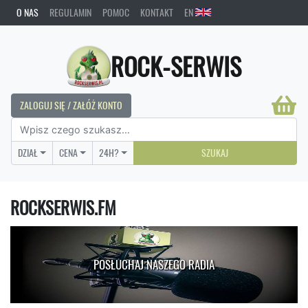
O NAS
REGULAMIN
POMOC
KONTAKT
EN
ROCK-SERWIS
ZALOGUJ SIĘ / ZAŁÓŻ KONTO
DZIAŁ
CENA
24H?
SZUKAJ
ROCKSERWIS.FM
POSŁUCHAJ NASZEGO RADIA