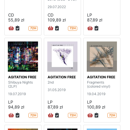
29.07.2022
CD
CD
LP
55,89 zł
109,89 zł
87,89 zł
72H
72H
AGITATION FREE
AGITATION FREE
AGITATION FREE
Shibuya Nights
2nd
Fragments
(2LP)
(colored vinyl)
31.05.2019
19.07.2019
19.04.2019
LP
LP
LP
94,89 zł
87,89 zł
100,89 zł
72H
72H
72H