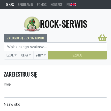
O NAS
REGULAMIN
POMOC
KONTAKT
EN
ROCK-SERWIS
ZALOGUJ SIĘ / ZAŁÓŻ KONTO
DZIAŁ
CENA
24H?
SZUKAJ
ZAREJESTRUJ SIĘ
Imię
Nazwisko