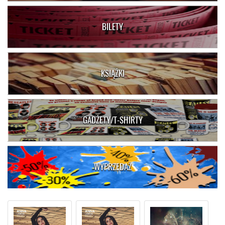
BILETY
KSIĄŻKI
GADŻETY/T-SHIRTY
WYPRZEDAŻ