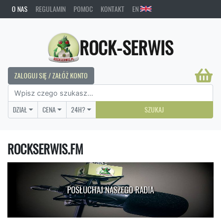
O NAS
REGULAMIN
POMOC
KONTAKT
EN
ROCK-SERWIS
ZALOGUJ SIĘ / ZAŁÓŻ KONTO
DZIAŁ
CENA
24H?
SZUKAJ
ROCKSERWIS.FM
POSŁUCHAJ NASZEGO RADIA