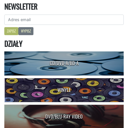
NEWSLETTER
ZAPISZ
WYPISZ
DZIAŁY
CD/DVD-A/BD-A
WINYLE
DVD/BLU-RAY VIDEO