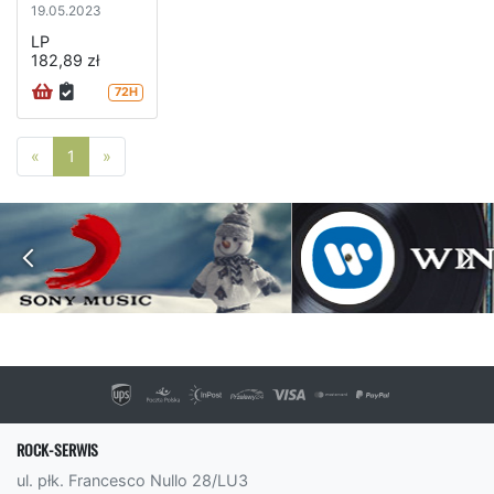
19.05.2023
LP
182,89 zł
72H
Poprzednia strona
Następna strona
«
1
»
ROCK-SERWIS
ul. płk. Francesco Nullo 28/LU3