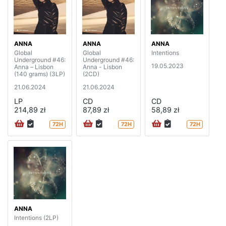
ANNA
ANNA
ANNA
Global
Global
Intentions
Underground #46:
Underground #46:
19.05.2023
Anna – Lisbon
Anna - Lisbon
(140 grams) (3LP)
(2CD)
21.06.2024
21.06.2024
LP
CD
CD
214,89 zł
87,89 zł
58,89 zł
72H
72H
72H
ANNA
Intentions (2LP)