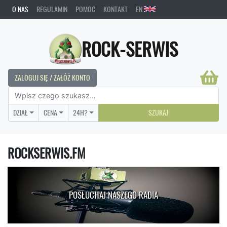
O NAS
REGULAMIN
POMOC
KONTAKT
EN
ROCK-SERWIS
ZALOGUJ SIĘ / ZAŁÓŻ KONTO
DZIAŁ
CENA
24H?
SZUKAJ
ROCKSERWIS.FM
POSŁUCHAJ NASZEGO RADIA