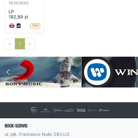
19.05.2023
LP
182,89 zł
72H
Poprzednia strona
Następna strona
«
1
»
ROCK-SERWIS
ul. płk. Francesco Nullo 28/LU3