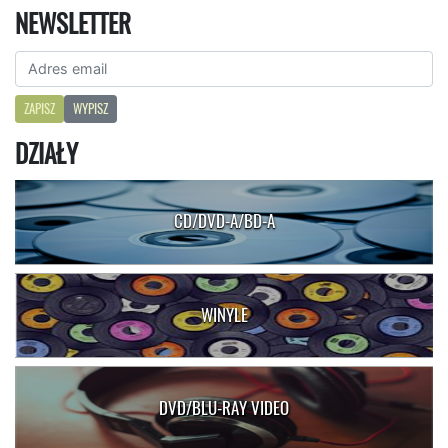
NEWSLETTER
ZAPISZ
WYPISZ
DZIAŁY
CD/DVD-A/BD-A
WINYLE
DVD/BLU-RAY VIDEO