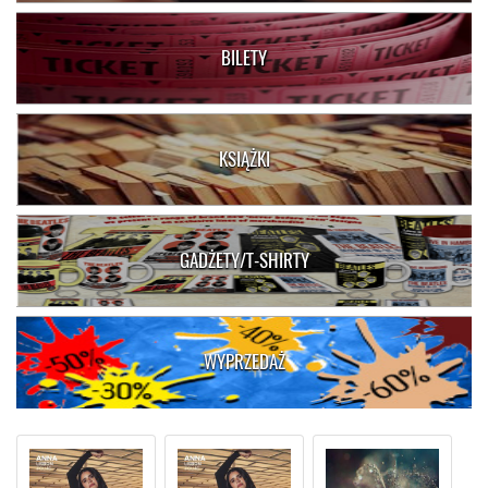
BILETY
KSIĄŻKI
GADŻETY/T-SHIRTY
WYPRZEDAŻ