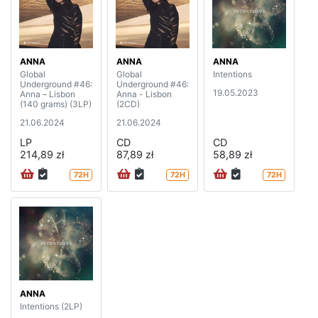
ANNA
ANNA
ANNA
Global
Global
Intentions
Underground #46:
Underground #46:
19.05.2023
Anna – Lisbon
Anna - Lisbon
(140 grams) (3LP)
(2CD)
21.06.2024
21.06.2024
LP
CD
CD
214,89 zł
87,89 zł
58,89 zł
72H
72H
72H
ANNA
Intentions (2LP)