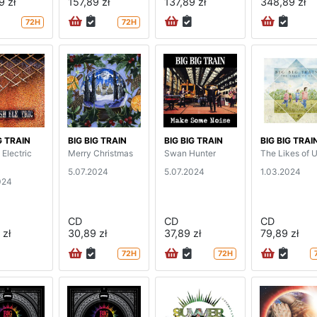
9 zł
157,89 zł
137,89 zł
348,89 zł
72H
72H
G TRAIN
BIG BIG TRAIN
BIG BIG TRAIN
BIG BIG TRAI
 Electric
Merry Christmas
Swan Hunter
The Likes of 
5.07.2024
5.07.2024
1.03.2024
024
CD
CD
CD
 zł
30,89 zł
37,89 zł
79,89 zł
72H
72H