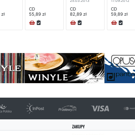
25.03.2013
17.09.2012
CD
CD
CD
 zł
55,89 zł
82,89 zł
59,89 zł
na
ZAKUPY
Formy płatności