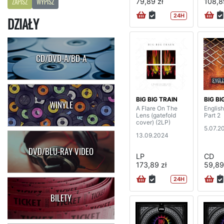
79,89 zł
108,8
ZAPISZ
WYPISZ
24H
DZIAŁY
CD/DVD-A/BD-A
BIG BIG TRAIN
BIG BI
WINYLE
A Flare On The
English
Lens (gatefold
Part 2
cover) (2LP)
5.07.2
13.09.2024
DVD/BLU-RAY VIDEO
LP
CD
173,89 zł
59,89
24H
BILETY