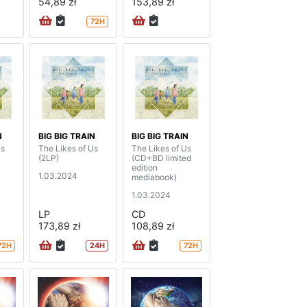
54,89 zł
153,89 zł
72H
N
BIG BIG TRAIN
BIG BIG TRAIN
Us
The Likes of Us
The Likes of Us
(2LP)
(CD+BD limited
edition
1.03.2024
mediabook)
1.03.2024
LP
CD
173,89 zł
108,89 zł
72H
24H
72H