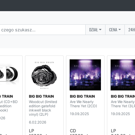
DZIAŁ
CENA
24H
G TRAIN
BIG BIG TRAIN
BIG BIG TRAIN
BIG BIG TRAI
ut (CD+BD
Woodcut (limited
Are We Nearly
Are We Nearly
 edition
edition gatefold
There Yet (2CD)
There Yet (3L
ook)
inkwell black
19.09.2025
19.09.2025
vinyl) (2LP)
026
6.02.2026
LP
CD
LP