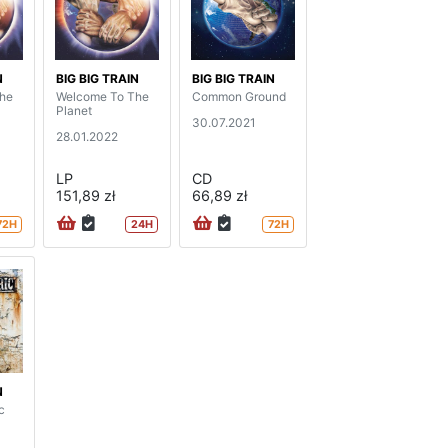
N
BIG BIG TRAIN
BIG BIG TRAIN
he
Welcome To The
Common Ground
Planet
30.07.2021
28.01.2022
LP
CD
151,89 zł
66,89 zł
72H
24H
72H
N
c