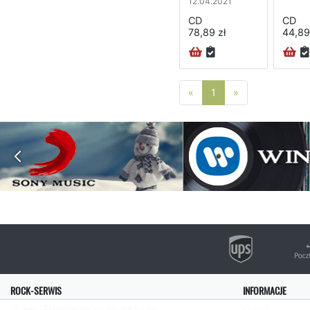
12.04.2021
CD
CD
78,89 zł
44,89
Poprzednia strona
Następna stro
«
1
»
ROCK-SERWIS
INFORMACJE
ul. płk. Francesco Nullo 28/LU3
O nas