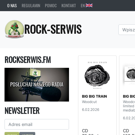
O NAS
REGULAMIN
POMOC
KONTAKT
EN
ROCK-SERWIS
ROCKSERWIS.FM
POSŁUCHAJ NASZEGO RADIA
BIG BIG TRAIN
BIG BI
Woodcut
Woodc
limited
NEWSLETTER
6.02.2026
mediab
6.02.2
CD
CD