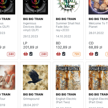
G TRAIN
BIG BIG TRAIN
BIG BIG TRAIN
BIG BIG TRAI
ous
Ingenious
Summer Shall Not
Welcome To T
s (2LP)
Devices (blue
Fade (blu-
Planet
vinyl) (2LP)
ray+2CD)
2023
28.01.2022
29.12.2023
14.10.2022
LP
BD
CD
9 zł
201,89 zł
132,89 zł
68,89 zł
24H
24H
72H
G TRAIN
BIG BIG TRAIN
BIG BIG TRAIN
BIG BIG TRAI
Tour
Grimspound
English Electric
English Electri
(Part Two)
(Part One)
2019
28.04.2017