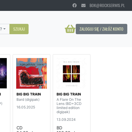
BOK@ROCKSERWIS.PL
?
SZUKAJ
ZALOGUJ SIĘ / ZAŁÓŻ KONTO
N
BIG BIG TRAIN
BIG BIG TRAIN
Bard (digipak)
A Flare On The
P)
Lens (BD+3CD
16.05.2025
limited edition
digipak)
13.09.2024
CD
BD