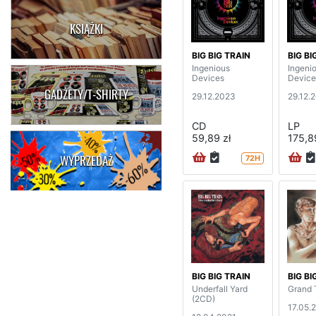
KSIĄŻKI
BIG BIG TRAIN
BIG BI
Ingenious
Ingeni
Devices
Device
GADŻETY/T-SHIRTY
29.12.2023
29.12.
CD
LP
59,89 zł
175,8
WYPRZEDAŻ
72H
BIG BIG TRAIN
BIG BI
Underfall Yard
Grand 
(2CD)
17.05.