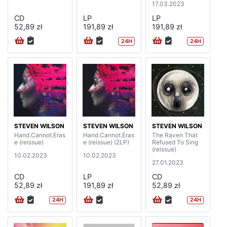
17.03.2023
CD
LP
LP
52,89 zł
191,89 zł
191,89 zł
24H
24H
STEVEN WILSON
STEVEN WILSON
STEVEN WILSON
Hand.Cannot.Eras
Hand.Cannot.Eras
The Raven That
e (reissue)
e (reissue) (2LP)
Refused To Sing
(reissue)
10.02.2023
10.02.2023
27.01.2023
CD
LP
CD
52,89 zł
191,89 zł
52,89 zł
24H
24H