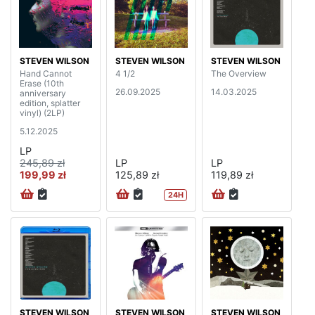
STEVEN WILSON
STEVEN WILSON
STEVEN WILSON
Hand Cannot
4 1/2
The Overview
Erase (10th
26.09.2025
14.03.2025
anniversary
edition, splatter
vinyl) (2LP)
5.12.2025
LP
245,89 zł
LP
LP
199,99 zł
125,89 zł
119,89 zł
24H
STEVEN WILSON
STEVEN WILSON
STEVEN WILSON