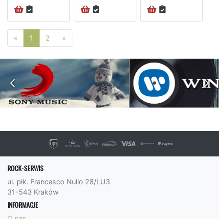
Poprzednia strona
Następna strona
«
1
2
»
ROCK-SERWIS
ul. płk. Francesco Nullo 28/LU3
31-543 Kraków
INFORMACJE
O nas