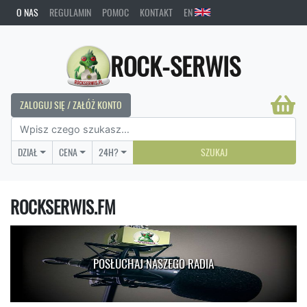
O NAS
REGULAMIN
POMOC
KONTAKT
EN
ROCK-SERWIS
ZALOGUJ SIĘ / ZAŁÓŻ KONTO
DZIAŁ
CENA
24H?
SZUKAJ
ROCKSERWIS.FM
POSŁUCHAJ NASZEGO RADIA