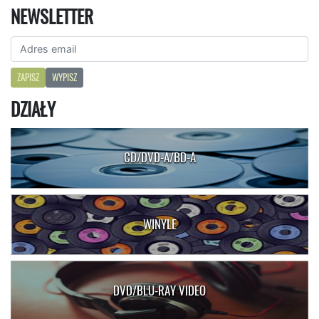
NEWSLETTER
ZAPISZ
WYPISZ
DZIAŁY
CD/DVD-A/BD-A
WINYLE
DVD/BLU-RAY VIDEO