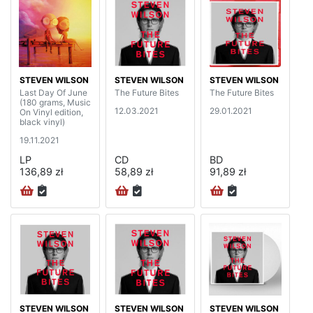
STEVEN WILSON
STEVEN WILSON
STEVEN WILSON
Last Day Of June
The Future Bites
The Future Bites
(180 grams, Music
12.03.2021
29.01.2021
On Vinyl edition,
black vinyl)
19.11.2021
LP
CD
BD
136,89 zł
58,89 zł
91,89 zł
STEVEN WILSON
STEVEN WILSON
STEVEN WILSON