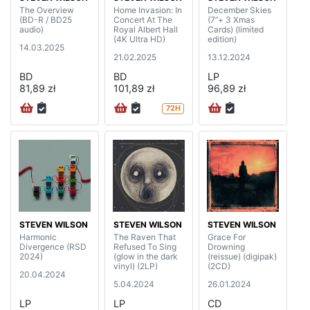
The Overview
Home Invasion: In
December Skies
(BD-R / BD25
Concert At The
(7”+ 3 Xmas
audio)
Royal Albert Hall
Cards) (limited
(4K Ultra HD)
edition)
14.03.2025
21.02.2025
13.12.2024
BD
BD
LP
81,89 zł
101,89 zł
96,89 zł
72H
STEVEN WILSON
STEVEN WILSON
STEVEN WILSON
Harmonic
The Raven That
Grace For
Divergence (RSD
Refused To Sing
Drowning
2024)
(glow in the dark
(reissue) (digipak)
vinyl) (2LP)
(2CD)
20.04.2024
5.04.2024
26.01.2024
LP
LP
CD