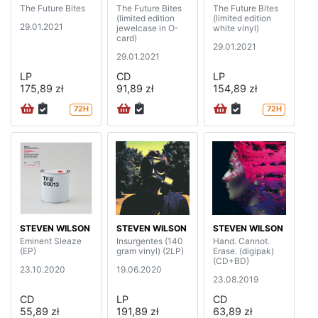
The Future Bites
The Future Bites
The Future Bites
(limited edition
(limited edition
29.01.2021
jewelcase in O-
white vinyl)
card)
29.01.2021
29.01.2021
LP
CD
LP
175,89 zł
91,89 zł
154,89 zł
72H
72H
STEVEN WILSON
STEVEN WILSON
STEVEN WILSON
Eminent Sleaze
Insurgentes (140
Hand. Cannot.
(EP)
gram vinyl) (2LP)
Erase. (digipak)
(CD+BD)
23.10.2020
19.06.2020
23.08.2019
CD
LP
CD
55,89 zł
191,89 zł
63,89 zł