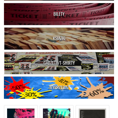
BILETY
KSIĄŻKI
GADŻETY/T-SHIRTY
WYPRZEDAŻ