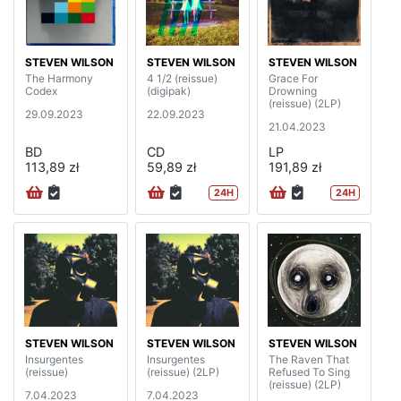
STEVEN WILSON
STEVEN WILSON
STEVEN WILSON
The Harmony
4 1/2 (reissue)
Grace For
Codex
(digipak)
Drowning
(reissue) (2LP)
29.09.2023
22.09.2023
21.04.2023
BD
CD
LP
113,89 zł
59,89 zł
191,89 zł
24H
24H
STEVEN WILSON
STEVEN WILSON
STEVEN WILSON
Insurgentes
Insurgentes
The Raven That
(reissue)
(reissue) (2LP)
Refused To Sing
(reissue) (2LP)
7.04.2023
7.04.2023