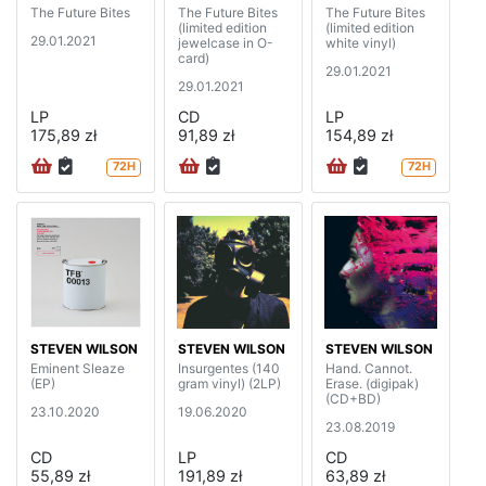
The Future Bites
The Future Bites
The Future Bites
(limited edition
(limited edition
29.01.2021
jewelcase in O-
white vinyl)
card)
29.01.2021
29.01.2021
LP
CD
LP
175,89 zł
91,89 zł
154,89 zł
72H
72H
STEVEN WILSON
STEVEN WILSON
STEVEN WILSON
Eminent Sleaze
Insurgentes (140
Hand. Cannot.
(EP)
gram vinyl) (2LP)
Erase. (digipak)
(CD+BD)
23.10.2020
19.06.2020
23.08.2019
CD
LP
CD
55,89 zł
191,89 zł
63,89 zł