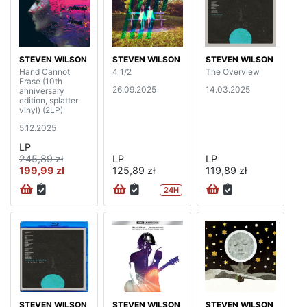
STEVEN WILSON
STEVEN WILSON
STEVEN WILSON
Hand Cannot
4 1/2
The Overview
Erase (10th
26.09.2025
14.03.2025
anniversary
edition, splatter
vinyl) (2LP)
5.12.2025
LP
245,89 zł
LP
LP
199,99 zł
125,89 zł
119,89 zł
24H
STEVEN WILSON
STEVEN WILSON
STEVEN WILSON