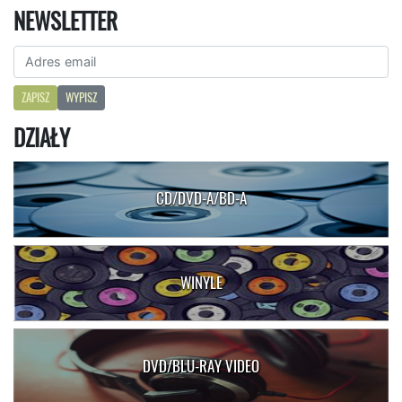
NEWSLETTER
ZAPISZ
WYPISZ
DZIAŁY
CD/DVD-A/BD-A
WINYLE
DVD/BLU-RAY VIDEO