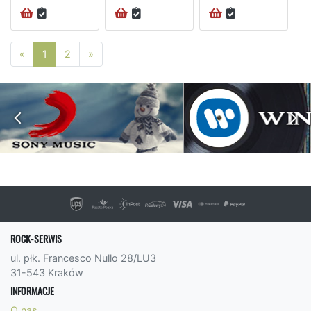
Poprzednia strona
Następna strona
«
1
2
»
ROCK-SERWIS
ul. płk. Francesco Nullo 28/LU3
31-543 Kraków
INFORMACJE
O nas