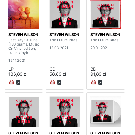
STEVEN WILSON
STEVEN WILSON
STEVEN WILSON
Last Day Of June
The Future Bites
The Future Bites
(180 grams, Music
12.03.2021
29.01.2021
On Vinyl edition,
black vinyl)
19.11.2021
LP
CD
BD
136,89 zł
58,89 zł
91,89 zł
STEVEN WILSON
STEVEN WILSON
STEVEN WILSON