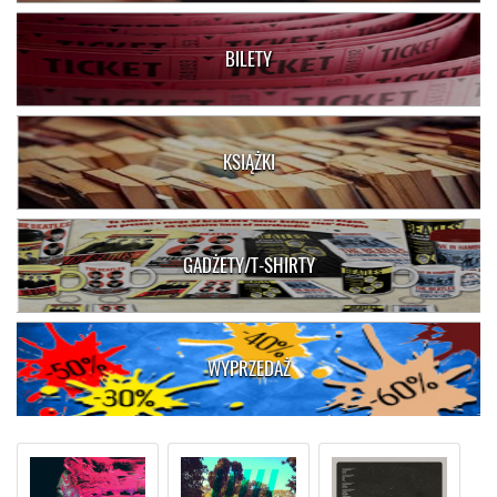
BILETY
KSIĄŻKI
GADŻETY/T-SHIRTY
WYPRZEDAŻ