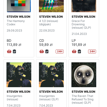
STEVEN WILSON
STEVEN WILSON
STEVEN WILSON
The Harmony
4 1/2 (reissue)
Grace For
Codex
(digipak)
Drowning
(reissue) (2LP)
29.09.2023
22.09.2023
21.04.2023
BD
CD
LP
113,89 zł
59,89 zł
191,89 zł
24H
24H
STEVEN WILSON
STEVEN WILSON
STEVEN WILSON
Insurgentes
Insurgentes
The Raven That
(reissue)
(reissue) (2LP)
Refused To Sing
(reissue) (2LP)
7.04.2023
7.04.2023