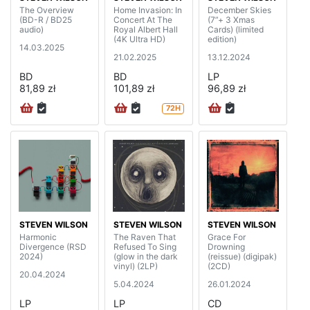
The Overview
Home Invasion: In
December Skies
(BD-R / BD25
Concert At The
(7”+ 3 Xmas
audio)
Royal Albert Hall
Cards) (limited
(4K Ultra HD)
edition)
14.03.2025
21.02.2025
13.12.2024
BD
BD
LP
81,89 zł
101,89 zł
96,89 zł
72H
STEVEN WILSON
STEVEN WILSON
STEVEN WILSON
Harmonic
The Raven That
Grace For
Divergence (RSD
Refused To Sing
Drowning
2024)
(glow in the dark
(reissue) (digipak)
vinyl) (2LP)
(2CD)
20.04.2024
5.04.2024
26.01.2024
LP
LP
CD