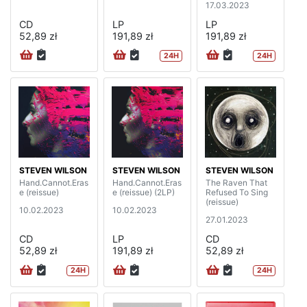
17.03.2023
CD
LP
LP
52,89 zł
191,89 zł
191,89 zł
24H
24H
STEVEN WILSON
STEVEN WILSON
STEVEN WILSON
Hand.Cannot.Eras
Hand.Cannot.Eras
The Raven That
e (reissue)
e (reissue) (2LP)
Refused To Sing
(reissue)
10.02.2023
10.02.2023
27.01.2023
CD
LP
CD
52,89 zł
191,89 zł
52,89 zł
24H
24H