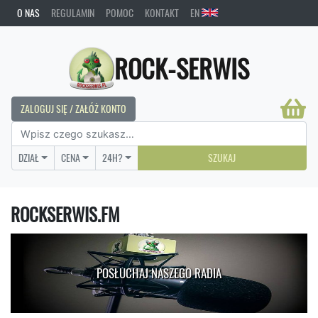
O NAS
REGULAMIN
POMOC
KONTAKT
EN
ROCK-SERWIS
ZALOGUJ SIĘ / ZAŁÓŻ KONTO
DZIAŁ
CENA
24H?
SZUKAJ
ROCKSERWIS.FM
POSŁUCHAJ NASZEGO RADIA