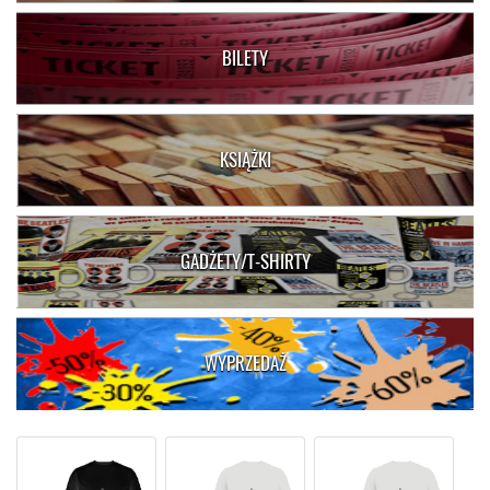
BILETY
KSIĄŻKI
GADŻETY/T-SHIRTY
WYPRZEDAŻ