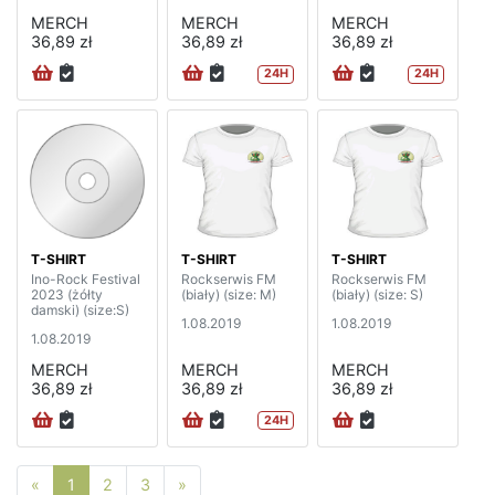
MERCH
MERCH
MERCH
36,89 zł
36,89 zł
36,89 zł
24H
24H
T-SHIRT
T-SHIRT
T-SHIRT
Ino-Rock Festival
Rockserwis FM
Rockserwis FM
2023 (żółty
(biały) (size: M)
(biały) (size: S)
damski) (size:S)
1.08.2019
1.08.2019
1.08.2019
MERCH
MERCH
MERCH
36,89 zł
36,89 zł
36,89 zł
24H
Poprzednia strona
Następna strona
«
1
2
3
»