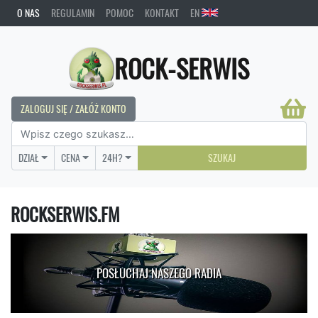
O NAS
REGULAMIN
POMOC
KONTAKT
EN
ROCK-SERWIS
ZALOGUJ SIĘ / ZAŁÓŻ KONTO
DZIAŁ
CENA
24H?
SZUKAJ
ROCKSERWIS.FM
POSŁUCHAJ NASZEGO RADIA