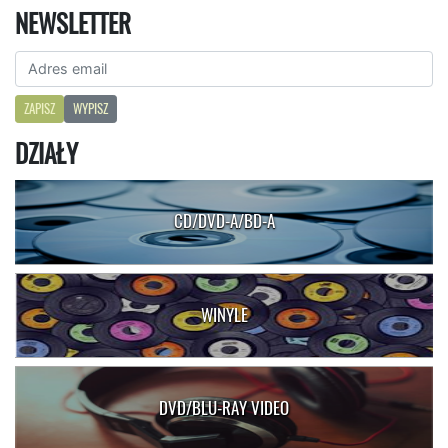
NEWSLETTER
ZAPISZ
WYPISZ
DZIAŁY
CD/DVD-A/BD-A
WINYLE
DVD/BLU-RAY VIDEO