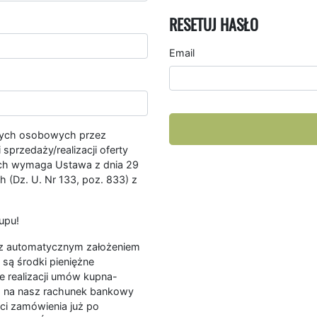
RESETUJ HASŁO
Email
nych osobowych przez
przedaży/realizacji oferty
ych wymaga Ustawa z dnia 29
 (Dz. U. Nr 133, poz. 833) z
upu!
ę z automatycznym założeniem
są środki pieniężne
e realizacji umów kupna-
a na nasz rachunek bankowy
ści zamówienia już po