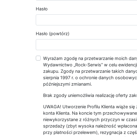
Hasło
Hasło (powtórz)
Wyrażam zgodę na przetwarzanie moich da
Wydawnictwo „Rock-Serwis” w celu ewidencji s
zakupu. Zgody na przetwarzanie takich dan
sierpnia 1997 r. o ochronie danych osobowych
późniejszymi zmianami.
Brak zgody uniemożliwia realizację oferty zak
UWAGA! Utworzenie Profilu Klienta wiąże si
konta Klienta. Na koncie tym przechowywane 
niewykorzystane z różnych przyczyn w czasi
sprzedaży (zbyt wysoka należność wpłacon
przy płatności przelewem), rezygnacja z czę