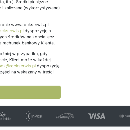
ą, itp.). Środki pieniężne
 i zaliczane (wykorzystywane)
.
 stronie www.rockserwis.pl
ckserwis.pl
dyspozycję o
ch środków na koncie lecz
 rachunek bankowy Klienta.
później w przypadku, gdy
cie, Klient może w każdej
bok@rockserwis.pl
dyspozycję
zęści na wskazany w treści