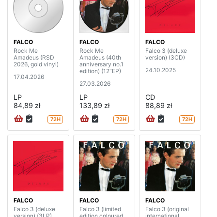
FALCO
FALCO
FALCO
Rock Me
Rock Me
Falco 3 (deluxe
Amadeus (RSD
Amadeus (40th
version) (3CD)
2026, gold vinyl)
anniversary no.1
24.10.2025
edition) (12”EP)
17.04.2026
27.03.2026
LP
LP
CD
84,89 zł
133,89 zł
88,89 zł
72H
72H
72H
FALCO
FALCO
FALCO
Falco 3 (deluxe
Falco 3 (limited
Falco 3 (original
version) (3LP)
edition coloured
international