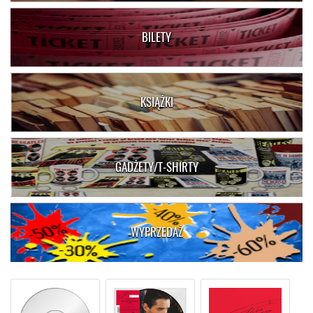
BILETY
KSIĄŻKI
GADŻETY/T-SHIRTY
WYPRZEDAŻ