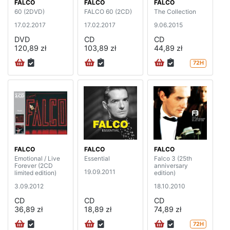
FALCO
FALCO
FALCO
60 (2DVD)
FALCO 60 (2CD)
The Collection
17.02.2017
17.02.2017
9.06.2015
DVD
CD
CD
120,89 zł
103,89 zł
44,89 zł
72H
FALCO
FALCO
FALCO
Emotional / Live
Essential
Falco 3 (25th
Forever (2CD
anniversary
19.09.2011
limited edition)
edition)
3.09.2012
18.10.2010
CD
CD
CD
36,89 zł
18,89 zł
74,89 zł
72H