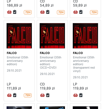
LP
CD
CD
186,89 zł
54,89 zł
59,89 zł
72H
72H
72H
FALCO
FALCO
FALCO
Emotional (35th
Emotional (35th
Emotional (35th
anniversary
anniversary
anniversary
edition)
edition)
edition)
(3CD+DVD)
(transparent red
29.10.2021
vinyl)
29.10.2021
29.10.2021
LP
CD
LP
111,89 zł
119,89 zł
119,89 zł
72H