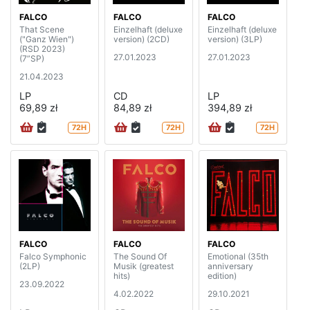
FALCO
FALCO
FALCO
That Scene
Einzelhaft (deluxe
Einzelhaft (deluxe
("Ganz Wien")
version) (2CD)
version) (3LP)
(RSD 2023)
27.01.2023
27.01.2023
(7”SP)
21.04.2023
LP
CD
LP
69,89 zł
84,89 zł
394,89 zł
72H
72H
72H
FALCO
FALCO
FALCO
Falco Symphonic
The Sound Of
Emotional (35th
(2LP)
Musik (greatest
anniversary
hits)
edition)
23.09.2022
4.02.2022
29.10.2021