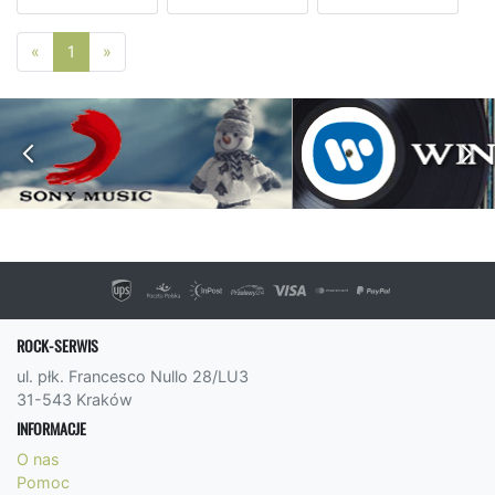
Poprzednia strona
Następna strona
«
1
»
ROCK-SERWIS
ul. płk. Francesco Nullo 28/LU3
31-543 Kraków
INFORMACJE
O nas
Pomoc