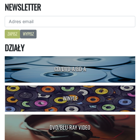
NEWSLETTER
ZAPISZ
WYPISZ
DZIAŁY
CD/DVD-A/BD-A
WINYLE
DVD/BLU-RAY VIDEO