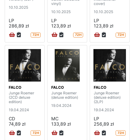
vinyl)
cover)
10.10.2025
10.10.2025
10.10.2025
LP
LP
LP
286,89 zł
123,89 zł
123,89 zł
72H
72H
72H
FALCO
FALCO
FALCO
Junge Roemer
Junge Roemer
Junge Roemer
(2CD deluxe
(deluxe edition)
(deluxe edition)
edition)
(2LP)
19.04.2024
19.04.2024
19.04.2024
CD
MC
LP
74,89 zł
133,89 zł
256,89 zł
72H
72H