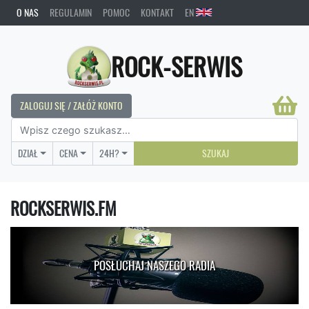
O NAS
REGULAMIN
POMOC
KONTAKT
EN
ROCK-SERWIS
ZALOGUJ SIĘ / ZAŁÓŻ KONTO
DZIAŁ
CENA
24H?
SZUKAJ
ROCKSERWIS.FM
POSŁUCHAJ NASZEGO RADIA