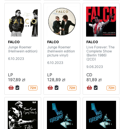
FALCO
FALCO
FALCO
Junge Roemer
Junge Roemer
Live Forever: The
(Helnwein edition)
(helnwein edition
Complete Show
picture vinyl)
(Berlin 1986)
6.10.2023
(2CD)
6.10.2023
9.06.2023
LP
LP
CD
197,89 zł
128,89 zł
81,89 zł
72H
72H
72H