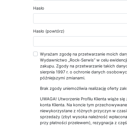
Hasło
Hasło (powtórz)
Wyrażam zgodę na przetwarzanie moich da
Wydawnictwo „Rock-Serwis” w celu ewidencji s
zakupu. Zgody na przetwarzanie takich dan
sierpnia 1997 r. o ochronie danych osobowych
późniejszymi zmianami.
Brak zgody uniemożliwia realizację oferty zak
UWAGA! Utworzenie Profilu Klienta wiąże si
konta Klienta. Na koncie tym przechowywane 
niewykorzystane z różnych przyczyn w czasi
sprzedaży (zbyt wysoka należność wpłacon
przy płatności przelewem), rezygnacja z czę