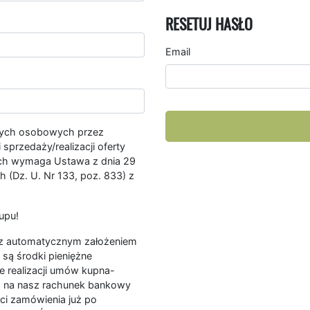
RESETUJ HASŁO
Email
nych osobowych przez
przedaży/realizacji oferty
ych wymaga Ustawa z dnia 29
 (Dz. U. Nr 133, poz. 833) z
upu!
ę z automatycznym założeniem
są środki pieniężne
e realizacji umów kupna-
a na nasz rachunek bankowy
ści zamówienia już po