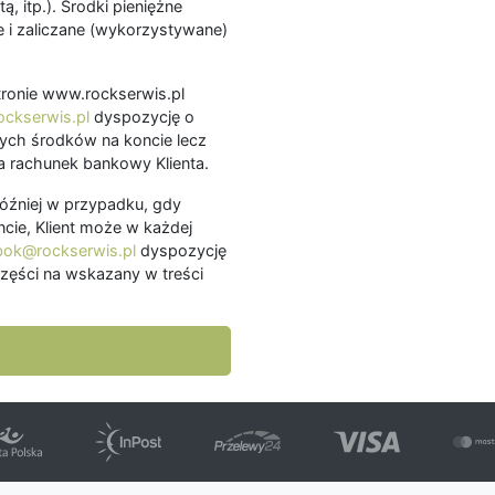
ą, itp.). Środki pieniężne
 i zaliczane (wykorzystywane)
.
 stronie www.rockserwis.pl
ckserwis.pl
dyspozycję o
ch środków na koncie lecz
 rachunek bankowy Klienta.
później w przypadku, gdy
cie, Klient może w każdej
bok@rockserwis.pl
dyspozycję
zęści na wskazany w treści