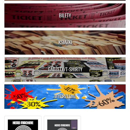
BILETY
KSIĄŻKI
GADŻETY/T-SHIRTY
WYPRZEDAŻ