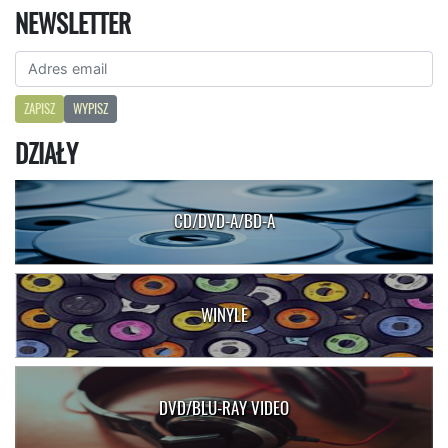
NEWSLETTER
ZAPISZ
WYPISZ
DZIAŁY
CD/DVD-A/BD-A
WINYLE
DVD/BLU-RAY VIDEO