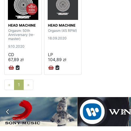
HEAD MACHINE
HEAD MACHINE
Orgasm: 50th
Orgasm (45 RPM)
Anniversary (re-
18.09.2020
master)
9.10.2020
CD
LP
67,89 zł
104,89 zł
Poprzednia strona
Następna strona
«
1
»