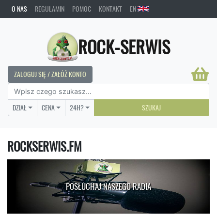
O NAS
REGULAMIN
POMOC
KONTAKT
EN
ROCK-SERWIS
ZALOGUJ SIĘ / ZAŁÓŻ KONTO
DZIAŁ
CENA
24H?
SZUKAJ
ROCKSERWIS.FM
POSŁUCHAJ NASZEGO RADIA