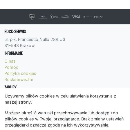
ROCK-SERWIS
ul. płk. Francesco Nullo 28/LU3
31-543 Kraków
INFORMACJE
O nas
Pomoc
Polityka cookies
Rockserwis.fm
ZAKUPY
Formy płatności
Używamy plików cookies w celu ułatwienia korzystania z
Koszty wysyłki
naszej strony.
Panel Klienta
Możesz określić warunki przechowywania lub dostępu do
Regulamin
plików cookies w Twojej przeglądarce. Brak zmiany ustawień
KONTAKT
przeglądarki oznacza zgodę na ich wykorzystywanie.
bok@rockserwis.pl