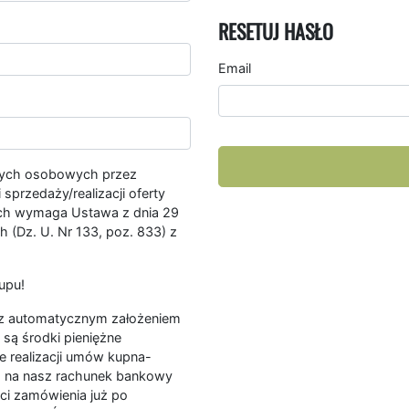
RESETUJ HASŁO
Email
nych osobowych przez
przedaży/realizacji oferty
ych wymaga Ustawa z dnia 29
 (Dz. U. Nr 133, poz. 833) z
upu!
ę z automatycznym założeniem
są środki pieniężne
e realizacji umów kupna-
a na nasz rachunek bankowy
ści zamówienia już po