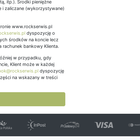
ą, itp.). Środki pieniężne
 i zaliczane (wykorzystywane)
.
 stronie www.rockserwis.pl
ckserwis.pl
dyspozycję o
ch środków na koncie lecz
 rachunek bankowy Klienta.
później w przypadku, gdy
cie, Klient może w każdej
bok@rockserwis.pl
dyspozycję
zęści na wskazany w treści