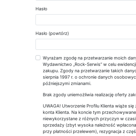
Hasło
Hasło (powtórz)
Wyrażam zgodę na przetwarzanie moich da
Wydawnictwo „Rock-Serwis” w celu ewidencji s
zakupu. Zgody na przetwarzanie takich dan
sierpnia 1997 r. o ochronie danych osobowych
późniejszymi zmianami.
Brak zgody uniemożliwia realizację oferty zak
UWAGA! Utworzenie Profilu Klienta wiąże si
konta Klienta. Na koncie tym przechowywane 
niewykorzystane z różnych przyczyn w czasi
sprzedaży (zbyt wysoka należność wpłacon
przy płatności przelewem), rezygnacja z czę