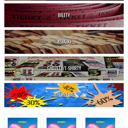
BILETY
KSIĄŻKI
GADŻETY/T-SHIRTY
WYPRZEDAŻ