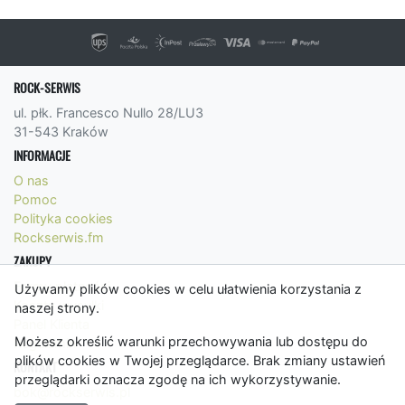
ROCK-SERWIS
ul. płk. Francesco Nullo 28/LU3
31-543 Kraków
INFORMACJE
O nas
Pomoc
Polityka cookies
Rockserwis.fm
ZAKUPY
Formy płatności
Używamy plików cookies w celu ułatwienia korzystania z
Koszty wysyłki
naszej strony.
Panel Klienta
Możesz określić warunki przechowywania lub dostępu do
Regulamin
plików cookies w Twojej przeglądarce. Brak zmiany ustawień
KONTAKT
przeglądarki oznacza zgodę na ich wykorzystywanie.
bok@rockserwis.pl