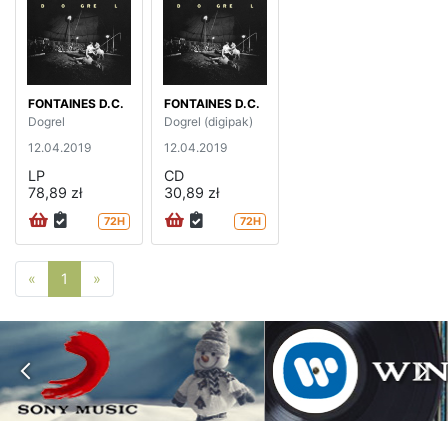
FONTAINES D.C.
FONTAINES D.C.
Dogrel
Dogrel (digipak)
12.04.2019
12.04.2019
LP
CD
78,89 zł
30,89 zł
72H
72H
Poprzednia strona
Następna strona
«
1
»