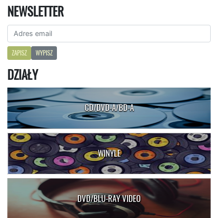
NEWSLETTER
ZAPISZ
WYPISZ
DZIAŁY
CD/DVD-A/BD-A
WINYLE
DVD/BLU-RAY VIDEO