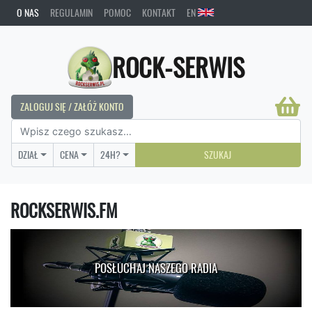
O NAS
REGULAMIN
POMOC
KONTAKT
EN
ROCK-SERWIS
ZALOGUJ SIĘ / ZAŁÓŻ KONTO
DZIAŁ
CENA
24H?
SZUKAJ
ROCKSERWIS.FM
POSŁUCHAJ NASZEGO RADIA