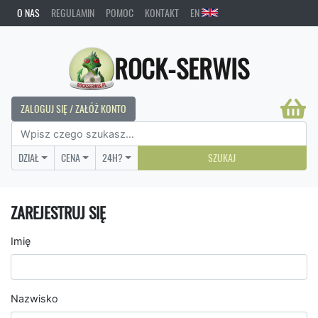
O NAS
REGULAMIN
POMOC
KONTAKT
EN
ROCK-SERWIS
ZALOGUJ SIĘ / ZAŁÓŻ KONTO
DZIAŁ
CENA
24H?
SZUKAJ
ZAREJESTRUJ SIĘ
Imię
Nazwisko