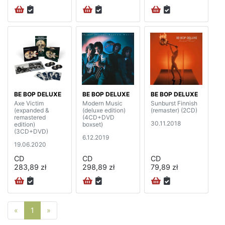
BE BOP DELUXE
BE BOP DELUXE
BE BOP DELUXE
Axe Victim
Modern Music
Sunburst Finnish
(expanded &
(deluxe edition)
(remaster) (2CD)
remastered
(4CD+DVD
30.11.2018
edition)
boxset)
(3CD+DVD)
6.12.2019
19.06.2020
CD
CD
CD
283,89 zł
298,89 zł
79,89 zł
Poprzednia strona
Następna strona
«
1
»