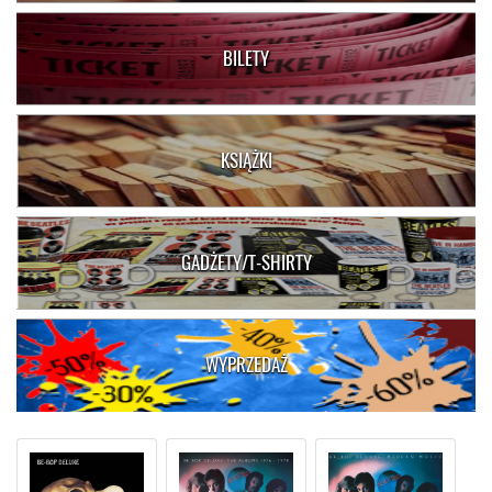
BILETY
KSIĄŻKI
GADŻETY/T-SHIRTY
WYPRZEDAŻ