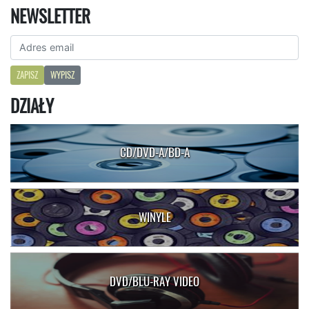
NEWSLETTER
ZAPISZ
WYPISZ
DZIAŁY
CD/DVD-A/BD-A
WINYLE
DVD/BLU-RAY VIDEO