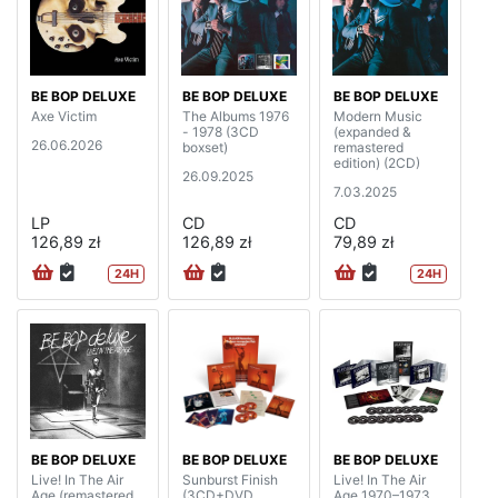
BE BOP DELUXE
BE BOP DELUXE
BE BOP DELUXE
Axe Victim
The Albums 1976
Modern Music
- 1978 (3CD
(expanded &
26.06.2026
boxset)
remastered
edition) (2CD)
26.09.2025
7.03.2025
LP
CD
CD
126,89 zł
126,89 zł
79,89 zł
24H
24H
BE BOP DELUXE
BE BOP DELUXE
BE BOP DELUXE
Live! In The Air
Sunburst Finish
Live! In The Air
Age (remastered
(3CD+DVD
Age 1970–1973