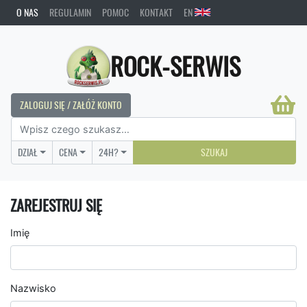
O NAS
REGULAMIN
POMOC
KONTAKT
EN
ROCK-SERWIS
ZALOGUJ SIĘ / ZAŁÓŻ KONTO
DZIAŁ
CENA
24H?
SZUKAJ
ZAREJESTRUJ SIĘ
Imię
Nazwisko