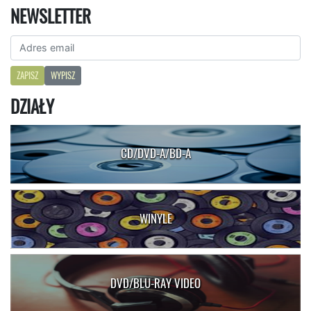
NEWSLETTER
ZAPISZ
WYPISZ
DZIAŁY
CD/DVD-A/BD-A
WINYLE
DVD/BLU-RAY VIDEO