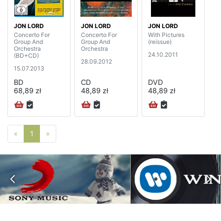
JON LORD
JON LORD
JON LORD
Concerto For
Concerto For
With Pictures
Group And
Group And
(reissue)
Orchestra
Orchestra
24.10.2011
(BD+CD)
28.09.2012
15.07.2013
BD
CD
DVD
68,89 zł
48,89 zł
48,89 zł
Poprzednia strona
Następna strona
«
1
»