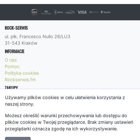
ROCK-SERWIS
ul. płk. Francesco Nullo 28/LU3
31-543 Kraków
INFORMACJE
O nas
Pomoc
Polityka cookies
Rockserwis.fm
ZAKUPY
Formy płatności
Używamy plików cookies w celu ułatwienia korzystania z
Koszty wysyłki
naszej strony.
Panel Klienta
Możesz określić warunki przechowywania lub dostępu do
Regulamin
plików cookies w Twojej przeglądarce. Brak zmiany ustawień
KONTAKT
przeglądarki oznacza zgodę na ich wykorzystywanie.
bok@rockserwis.pl