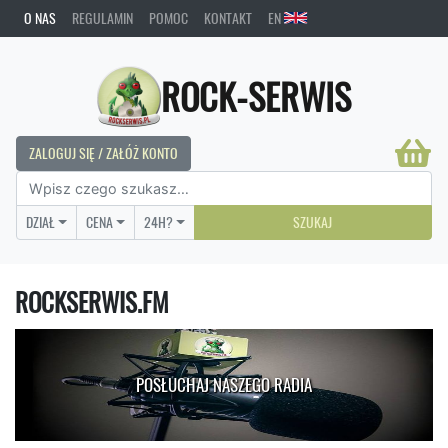
O NAS
REGULAMIN
POMOC
KONTAKT
EN
ROCK-SERWIS
ZALOGUJ SIĘ / ZAŁÓŻ KONTO
DZIAŁ
CENA
24H?
SZUKAJ
ROCKSERWIS.FM
POSŁUCHAJ NASZEGO RADIA