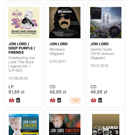
JON LORD /
JON LORD
JON LORD
DEEP PURPLE /
Windows
Gemini Suite
FRIENDS
(digipak)
(2016 reissue)
Celebrating Jon
(digipak)
5.05.2017
Lord: The Rock
16.12.2016
Legend Vol. 1
(LP+BD)
10.08.2018
LP
CD
CD
81,89 zł
48,89 zł
48,89 zł
72H