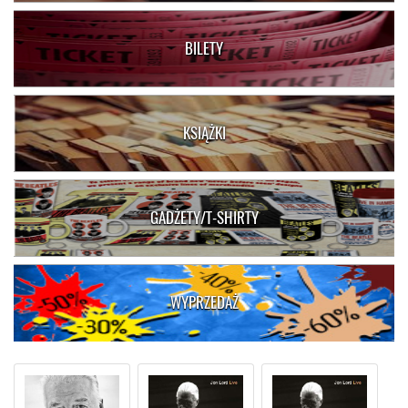
BILETY
KSIĄŻKI
GADŻETY/T-SHIRTY
WYPRZEDAŻ