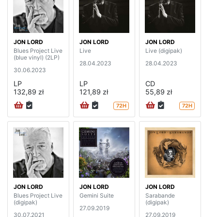
JON LORD
JON LORD
JON LORD
Blues Project Live
Live
Live (digipak)
(blue vinyl) (2LP)
28.04.2023
28.04.2023
30.06.2023
LP
LP
CD
132,89 zł
121,89 zł
55,89 zł
72H
72H
JON LORD
JON LORD
JON LORD
Blues Project Live
Gemini Suite
Sarabande
(digipak)
(digipak)
27.09.2019
30.07.2021
27.09.2019