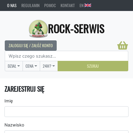
O NAS
REGULAMIN
POMOC
KONTAKT
EN
ROCK-SERWIS
ZALOGUJ SIĘ / ZAŁÓŻ KONTO
DZIAŁ
CENA
24H?
SZUKAJ
ZAREJESTRUJ SIĘ
Imię
Nazwisko