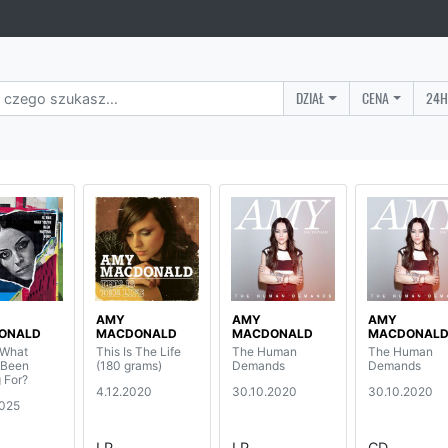
DZIAŁ
CENA
24H
AMY
AMY
AMY
ONALD
MACDONALD
MACDONALD
MACDONAL
 What
This Is The Life
The Human
The Human
 Been
(180 grams)
Demands
Demands
 For?
4.12.2020
30.10.2020
30.10.2020
2025
LP
LP
CD