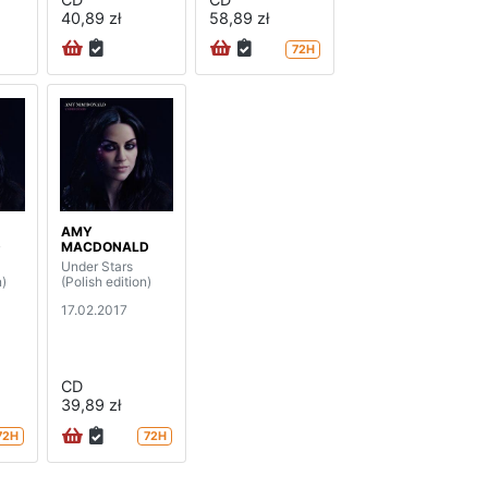
40,89 zł
58,89 zł
72H
AMY
D
MACDONALD
Under Stars
n)
(Polish edition)
17.02.2017
CD
39,89 zł
72H
72H