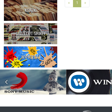
Poprzednia strona
Następna stro
«
1
»
KSIĄŻKI
GADŻETY/T-SHIRTY
WYPRZEDAŻ