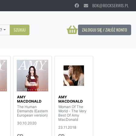
BOK@ROCKSERWIS.PL
?
SZUKAJ
ZALOGUJ SIĘ / ZAŁÓŻ KONTO
AMY
AMY
D
MACDONALD
MACDONALD
The Human
Woman Of The
Demands (Eastern
World - The Very
European version)
Best Of Amy
MacDonald
30.10.2020
23.11.2018
CD
CD