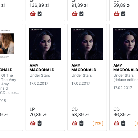
 zł
136,89 zł
91,89 zł
59,89 zł
AMY
AMY
AMY
ONALD
MACDONALD
MACDONALD
MACDONAL
 Of The
Under Stars
Under Stars
Under Stars
- The Very
(deluxe editio
17.02.2017
17.02.2017
f Amy
17.02.2017
nald
CD super
edition)
2018
LP
CD
CD
9 zł
70,89 zł
58,89 zł
66,89 zł
72H