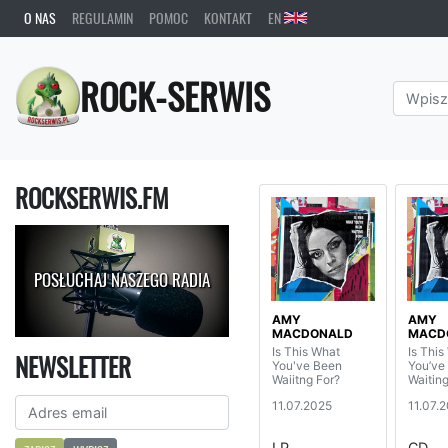
O NAS
REGULAMIN
POMOC
KONTAKT
EN
ROCK-SERWIS
ROCKSERWIS.FM
POSŁUCHAJ NASZEGO RADIA
AMY
AMY
MACDONALD
MACD
Is This What
Is This
NEWSLETTER
You've Been
You’ve
Waiitng For?
Waiting
11.07.2025
11.07.
LP
CD