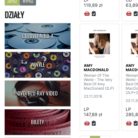
ZAPISZ
WYPISZ
119,89 zł
63,89
DZIAŁY
CD/DVD-A/BD-A
WINYLE
AMY
AMY
MACDONALD
MACD
Woman Of The
Woman
World - The Very
World 
Best Of Amy
Best O
MacDonald (2LP)
MacDo
DVD/BLU-RAY VIDEO
(2LP+2
23.11.2018
deluxe 
23.11.
LP
LP
147,89 zł
285,8
BILETY