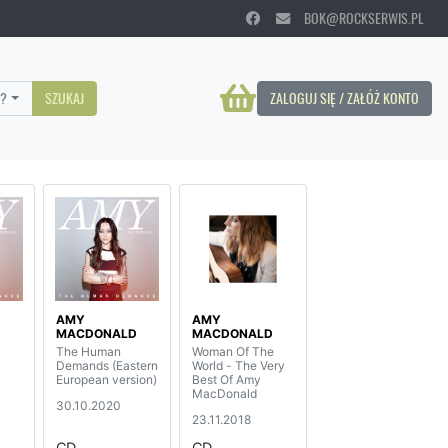
BOK@ROCKSERWIS.PL
?
SZUKAJ
ZALOGUJ SIĘ / ZAŁÓŻ KONTO
AMY
AMY
D
MACDONALD
MACDONALD
The Human
Woman Of The
Demands (Eastern
World - The Very
European version)
Best Of Amy
MacDonald
30.10.2020
23.11.2018
CD
CD