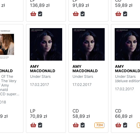
 zł
136,89 zł
91,89 zł
59,89 zł
AMY
AMY
AMY
ONALD
MACDONALD
MACDONALD
MACDONAL
 Of The
Under Stars
Under Stars
Under Stars
- The Very
(deluxe editio
17.02.2017
17.02.2017
f Amy
17.02.2017
nald
CD super
edition)
2018
LP
CD
CD
9 zł
70,89 zł
58,89 zł
66,89 zł
72H