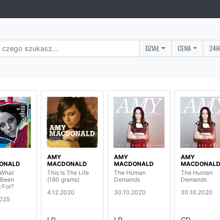
DZIAŁ
CENA
24H
AMY
AMY
AMY
ONALD
MACDONALD
MACDONALD
MACDONAL
 What
This Is The Life
The Human
The Human
 Been
(180 grams)
Demands
Demands
 For?
4.12.2020
30.10.2020
30.10.2020
2025
LP
LP
CD