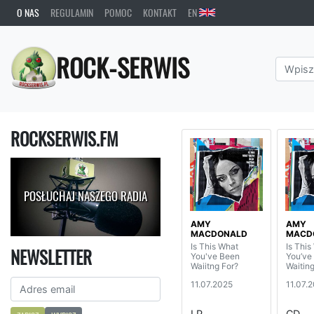
O NAS
REGULAMIN
POMOC
KONTAKT
EN
ROCK-SERWIS
ROCKSERWIS.FM
POSŁUCHAJ NASZEGO RADIA
AMY
AMY
MACDONALD
MACD
Is This What
Is This
NEWSLETTER
You've Been
You’ve
Waiitng For?
Waiting
11.07.2025
11.07.
LP
CD