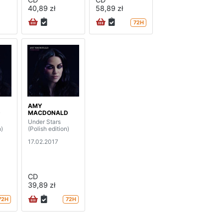
40,89 zł
58,89 zł
72H
AMY
D
MACDONALD
Under Stars
n)
(Polish edition)
17.02.2017
CD
39,89 zł
72H
72H