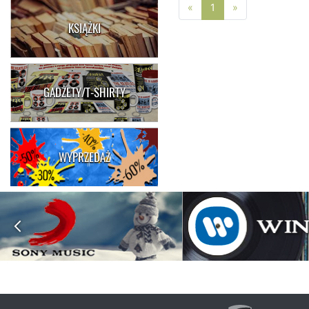
Poprzednia strona
Następna stro
«
1
»
KSIĄŻKI
GADŻETY/T-SHIRTY
WYPRZEDAŻ