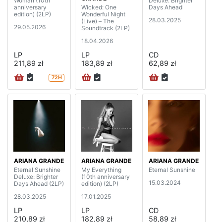
Woman (10th
Deluxe: Brighter
anniversary
Wicked: One
Days Ahead
edition) (2LP)
Wonderful Night
28.03.2025
(Live) – The
29.05.2026
Soundtrack (2LP)
18.04.2026
LP
LP
CD
211,89 zł
183,89 zł
62,89 zł
72H
ARIANA GRANDE
ARIANA GRANDE
ARIANA GRANDE
Eternal Sunshine
My Everything
Eternal Sunshine
Deluxe: Brighter
(10th anniversary
15.03.2024
Days Ahead (2LP)
edition) (2LP)
28.03.2025
17.01.2025
LP
LP
CD
210,89 zł
182,89 zł
58,89 zł