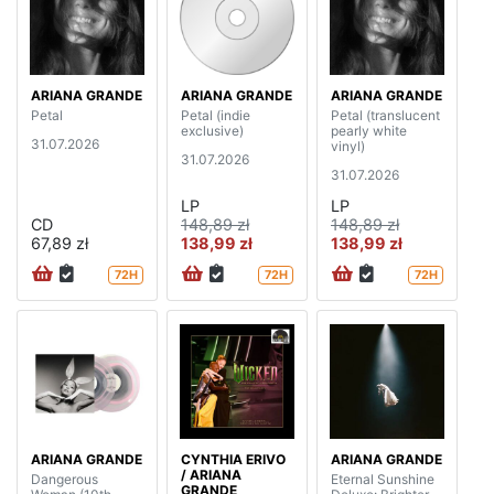
ARIANA GRANDE
ARIANA GRANDE
ARIANA GRANDE
Petal
Petal (indie
Petal (translucent
exclusive)
pearly white
31.07.2026
vinyl)
31.07.2026
31.07.2026
LP
LP
CD
148,89 zł
148,89 zł
67,89 zł
138,99 zł
138,99 zł
72H
72H
72H
ARIANA GRANDE
CYNTHIA ERIVO
ARIANA GRANDE
/ ARIANA
Dangerous
Eternal Sunshine
GRANDE