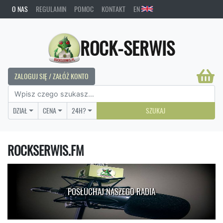
O NAS
REGULAMIN
POMOC
KONTAKT
EN
ROCK-SERWIS
ZALOGUJ SIĘ / ZAŁÓŻ KONTO
DZIAŁ
CENA
24H?
SZUKAJ
ROCKSERWIS.FM
POSŁUCHAJ NASZEGO RADIA