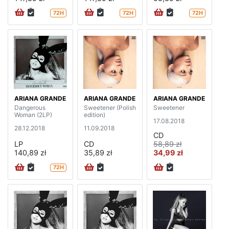
72H
72H
72H
ARIANA GRANDE
ARIANA GRANDE
ARIANA GRANDE
Dangerous
Sweetener (Polish
Sweetener
Woman (2LP)
edition)
17.08.2018
28.12.2018
11.09.2018
CD
LP
CD
58,89 zł
140,89 zł
35,89 zł
34,99 zł
72H