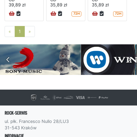
39,89 zł
35,89 zł
35,89 zł
72H
72H
Poprzednia strona
Następna strona
«
1
»
ROCK-SERWIS
ul. płk. Francesco Nullo 28/LU3
31-543 Kraków
INFORMACJE