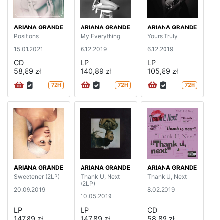
ARIANA GRANDE
ARIANA GRANDE
ARIANA GRANDE
Positions
My Everything
Yours Truly
15.01.2021
6.12.2019
6.12.2019
CD
LP
LP
58,89 zł
140,89 zł
105,89 zł
72H
72H
72H
ARIANA GRANDE
ARIANA GRANDE
ARIANA GRANDE
Sweetener (2LP)
Thank U, Next
Thank U, Next
(2LP)
20.09.2019
8.02.2019
10.05.2019
LP
LP
CD
147,89 zł
147,89 zł
58,89 zł