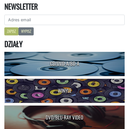
NEWSLETTER
ZAPISZ
WYPISZ
DZIAŁY
CD/DVD-A/BD-A
WINYLE
DVD/BLU-RAY VIDEO