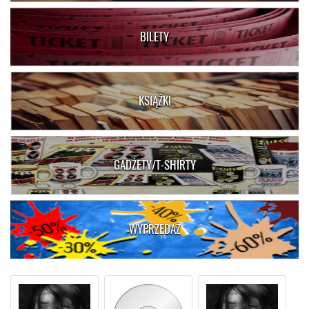
BILETY
KSIĄŻKI
GADŻETY/T-SHIRTY
WYPRZEDAŻ