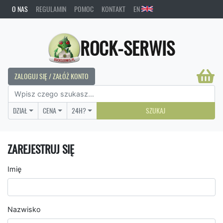
O NAS
REGULAMIN
POMOC
KONTAKT
EN
ROCK-SERWIS
ZALOGUJ SIĘ / ZAŁÓŻ KONTO
DZIAŁ
CENA
24H?
SZUKAJ
ZAREJESTRUJ SIĘ
Imię
Nazwisko