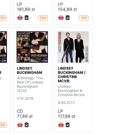
LP
LP
181,89 zł
154,89 zł
72H
72H
72H
LINDSEY
LINDSEY
M
BUCKINGHAM
BUCKINGHAM /
CHRISTINE
y:
Anthology: The
MCVIE
Best Of Lindsey
Buckingham
Lindsey
(3CD)
Buckingham &
Christine McVie
5.10.2018
8.06.2017
CD
LP
77,89 zł
117,89 zł
72H