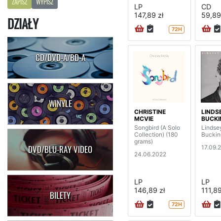
ZAPISZ
WYPISZ
LP
CD
147,89 zł
59,89
DZIAŁY
72H
CD/DVD-A/BD-A
WINYLE
CHRISTINE
LINDS
MCVIE
BUCK
Songbird (A Solo
Lindse
Collection) (180
Bucki
grams)
17.09.
DVD/BLU-RAY VIDEO
24.06.2022
LP
LP
146,89 zł
111,89
BILETY
72H