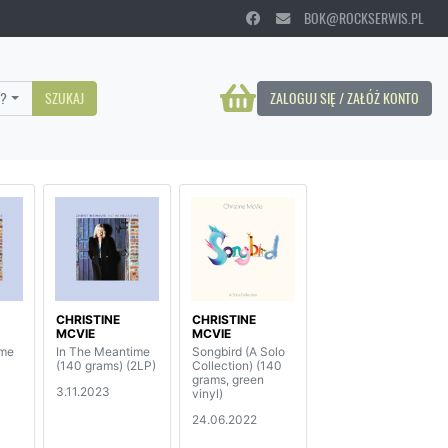
BOK@ROCKSERWIS.PL
?
SZUKAJ
ZALOGUJ SIĘ / ZAŁÓŻ KONTO
CHRISTINE
CHRISTINE
MCVIE
MCVIE
ime
In The Meantime
Songbird (A Solo
(140 grams) (2LP)
Collection) (140
grams, green
3.11.2023
vinyl)
24.06.2022