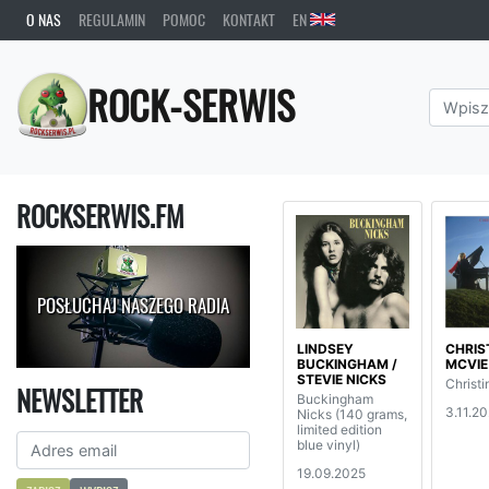
O NAS
REGULAMIN
POMOC
KONTAKT
EN
ROCK-SERWIS
ROCKSERWIS.FM
POSŁUCHAJ NASZEGO RADIA
LINDSEY
CHRIS
BUCKINGHAM /
MCVIE
STEVIE NICKS
Christ
NEWSLETTER
Buckingham
3.11.2
Nicks (140 grams,
limited edition
blue vinyl)
19.09.2025