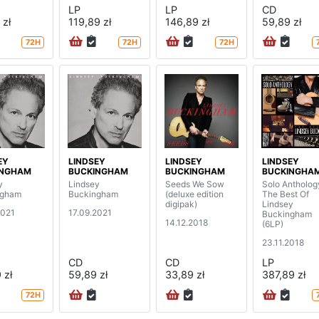
LP
LP
CD
 zł
119,89 zł
146,89 zł
59,89 zł
72H
72H
72H
EY
LINDSEY
LINDSEY
LINDSEY
INGHAM
BUCKINGHAM
BUCKINGHAM
BUCKINGHA
y
Lindsey
Seeds We Sow
Solo Antholog
ngham
Buckingham
(deluxe edition
The Best Of
digipak)
Lindsey
2021
17.09.2021
Buckingham
14.12.2018
(6LP)
23.11.2018
CD
CD
LP
 zł
59,89 zł
33,89 zł
387,89 zł
72H