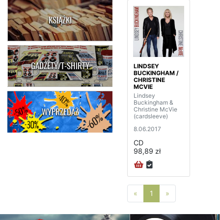
KSIĄŻKI
GADŻETY/T-SHIRTY
LINDSEY
BUCKINGHAM /
CHRISTINE
MCVIE
Lindsey
Buckingham &
Christine McVie
WYPRZEDAŻ
(cardsleeve)
8.06.2017
CD
98,89 zł
Poprzednia strona
Następna stro
«
1
»