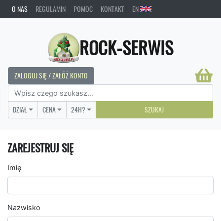
O NAS
REGULAMIN
POMOC
KONTAKT
EN
ROCK-SERWIS
ZALOGUJ SIĘ / ZAŁÓŻ KONTO
DZIAŁ
CENA
24H?
SZUKAJ
ZAREJESTRUJ SIĘ
Imię
Nazwisko