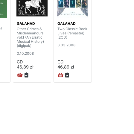
GALAHAD
GALAHAD
f
Other Crimes &
Two Classic Rock
Misdemeanours,
Lives (remaster)
vol.1 (An Erratic
(2CD)
Musical History)
3.03.2008
(digipak)
3.10.2008
CD
CD
46,89 zł
46,89 zł