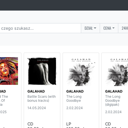
DZIAŁ
CENA
24H
HAD
GALAHAD
GALAHAD
GALAHAD
d The
Battle Scars (with
The Long
The Long
 Of
bonus tracks)
Goodbye
Goodbye
ia
(digipak)
14.05.2024
2.02.2024
2025
2.02.2024
CD
LP
CD