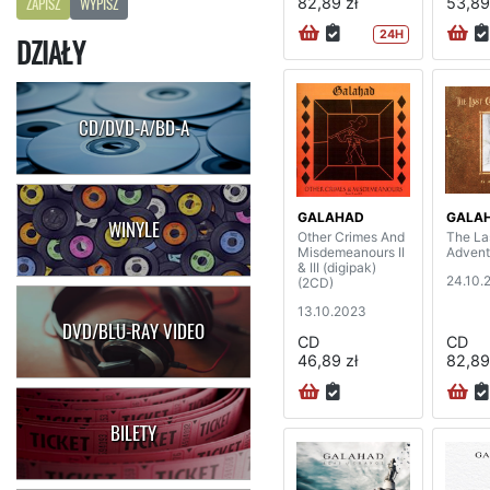
82,89 zł
53,89
ZAPISZ
WYPISZ
24H
DZIAŁY
CD/DVD-A/BD-A
GALAHAD
GALA
WINYLE
Other Crimes And
The La
Misdemeanours II
Advent
& III (digipak)
24.10.
(2CD)
13.10.2023
DVD/BLU-RAY VIDEO
CD
CD
46,89 zł
82,89
BILETY