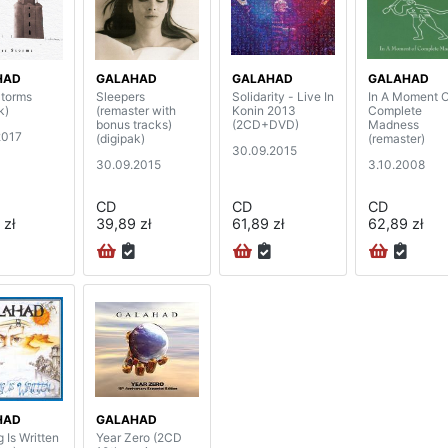
HAD
GALAHAD
GALAHAD
GALAHAD
Storms
Sleepers
Solidarity - Live In
In A Moment O
k)
(remaster with
Konin 2013
Complete
bonus tracks)
(2CD+DVD)
Madness
2017
(digipak)
(remaster)
30.09.2015
30.09.2015
3.10.2008
CD
CD
CD
 zł
39,89 zł
61,89 zł
62,89 zł
HAD
GALAHAD
 Is Written
Year Zero (2CD