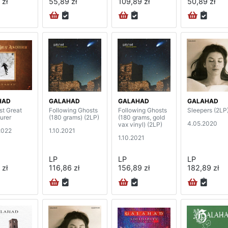
 zł
55,89 zł
109,89 zł
50,89 zł
HAD
GALAHAD
GALAHAD
GALAHAD
st Great
Following Ghosts
Following Ghosts
Sleepers (2LP
urer
(180 grams) (2LP)
(180 grams, gold
4.05.2020
vax vinyl) (2LP)
2022
1.10.2021
1.10.2021
LP
LP
LP
 zł
116,86 zł
156,89 zł
182,89 zł