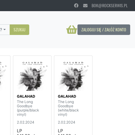
BOK@ROCKSERWIS.PL
?
SZUKAJ
ZALOGUJ SIĘ / ZAŁÓŻ KONTO
GALAHAD
GALAHAD
The Long
The Long
Goodbye
Goodbye
(purple/black
(white/black
vinyl)
vinyl)
2.02.2024
2.02.2024
LP
LP