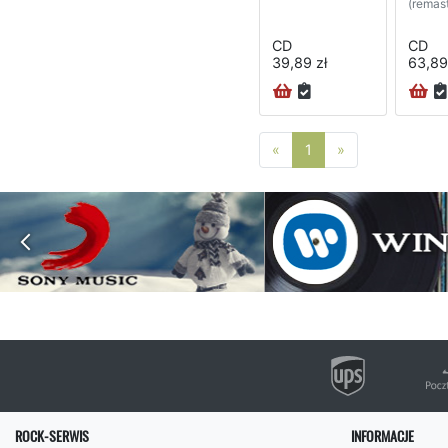
(remast
CD
CD
39,89 zł
63,89
Poprzednia strona
Następna stro
«
1
»
ROCK-SERWIS
INFORMACJE