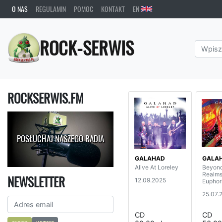
O NAS
REGULAMIN
POMOC
KONTAKT
EN
ROCK-SERWIS
ROCKSERWIS.FM
POSŁUCHAJ NASZEGO RADIA
GALAHAD
GALA
Alive At Loreley
Beyon
Realms
NEWSLETTER
12.09.2025
Euphor
25.07.
CD
CD