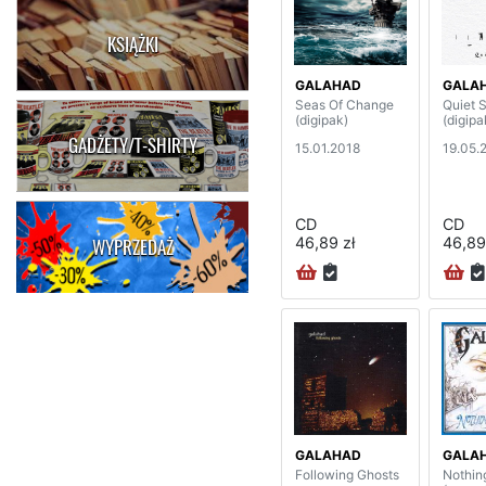
KSIĄŻKI
GALAHAD
GALA
Seas Of Change
Quiet 
(digipak)
(digipa
GADŻETY/T-SHIRTY
15.01.2018
19.05.
CD
CD
46,89 zł
46,89
WYPRZEDAŻ
GALAHAD
GALA
Following Ghosts
Nothing