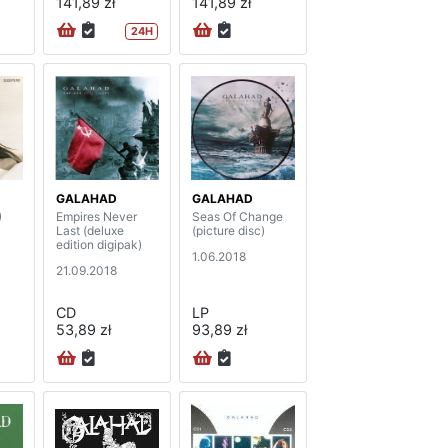
141,89 zł
141,89 zł
24H
GALAHAD
GALAHAD
)
Empires Never
Seas Of Change
Last (deluxe
(picture disc)
edition digipak)
1.06.2018
21.09.2018
CD
LP
53,89 zł
93,89 zł