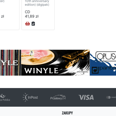
er)
10th anniversary
edition) (digipak)
CD
 zł
41,89 zł
na
ZAKUPY