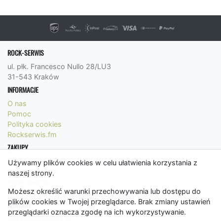
ROCK-SERWIS
ul. płk. Francesco Nullo 28/LU3
31-543 Kraków
INFORMACJE
O nas
Pomoc
Polityka cookies
Rockserwis.fm
ZAKUPY
Formy płatności
Używamy plików cookies w celu ułatwienia korzystania z
Koszty wysyłki
naszej strony.
Panel Klienta
Możesz określić warunki przechowywania lub dostępu do
Regulamin
plików cookies w Twojej przeglądarce. Brak zmiany ustawień
KONTAKT
przeglądarki oznacza zgodę na ich wykorzystywanie.
bok@rockserwis.pl