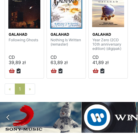
GALAHAD
GALAHAD
GALAHAD
Following Ghosts
Nothing Is Written
Year Zero (2CD
(remaster)
10th anniversary
edition) (digipak)
CD
CD
CD
39,89 zł
63,89 zł
41,89 zł
Poprzednia strona
Następna strona
«
1
»