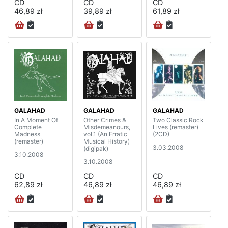
CD
CD
CD
46,89 zł
39,89 zł
61,89 zł
GALAHAD
GALAHAD
GALAHAD
In A Moment Of
Other Crimes &
Two Classic Rock
Complete
Misdemeanours,
Lives (remaster)
Madness
vol.1 (An Erratic
(2CD)
(remaster)
Musical History)
3.03.2008
(digipak)
3.10.2008
3.10.2008
CD
CD
CD
62,89 zł
46,89 zł
46,89 zł