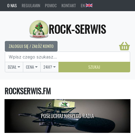
O NAS
REGULAMIN
POMOC
KONTAKT
EN
ROCK-SERWIS
ZALOGUJ SIĘ / ZAŁÓŻ KONTO
DZIAŁ
CENA
24H?
SZUKAJ
ROCKSERWIS.FM
POSŁUCHAJ NASZEGO RADIA