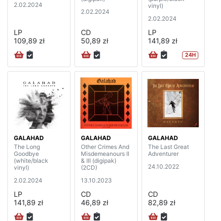
2.02.2024
vinyl)
2.02.2024
2.02.2024
LP
CD
LP
109,89 zł
50,89 zł
141,89 zł
24H
GALAHAD
GALAHAD
GALAHAD
The Long
Other Crimes And
The Last Great
Goodbye
Misdemeanours II
Adventurer
(white/black
& III (digipak)
24.10.2022
vinyl)
(2CD)
2.02.2024
13.10.2023
LP
CD
CD
141,89 zł
46,89 zł
82,89 zł