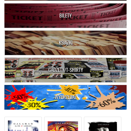
BILETY
KSIĄŻKI
GADŻETY/T-SHIRTY
WYPRZEDAŻ