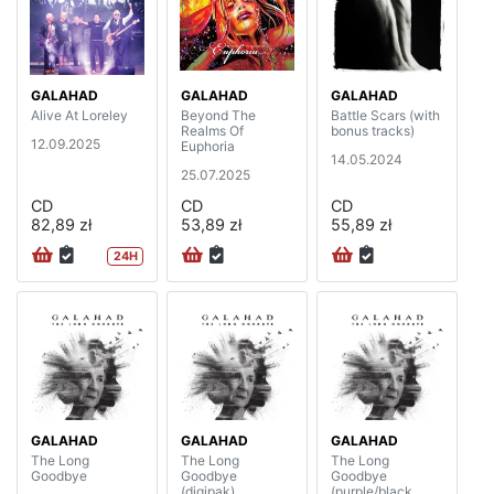
GALAHAD
GALAHAD
GALAHAD
Alive At Loreley
Beyond The
Battle Scars (with
Realms Of
bonus tracks)
12.09.2025
Euphoria
14.05.2024
25.07.2025
CD
CD
CD
82,89 zł
53,89 zł
55,89 zł
24H
GALAHAD
GALAHAD
GALAHAD
The Long
The Long
The Long
Goodbye
Goodbye
Goodbye
(digipak)
(purple/black