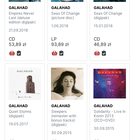
GALAHAD
GALAHAD
GALAHAD
Empires Never
Seas Of Change
Seas Of Change
Last (deluxe
(picture disc)
(digipak)
edition digipak)
1.06.2018
15.01.2018
21.09.2018
CD
LP
CD
53,89 zł
93,89 zł
46,89 zł
GALAHAD
GALAHAD
GALAHAD
Quiet Storms
Sleepers
Solidarity - Live In
(digipak)
(remaster with
Konin 2013
bonus tracks)
(2CD+DVD)
19.05.2017
(digipak)
30.09.2015
30.09.2015