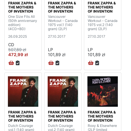
FRANK ZAPPA &
FRANK ZAPPA &
FRANK ZAPPA &
THE MOTHERS
THE MOTHERS
THE MOTHERS
OF INVENTION
OF INVENTION
OF INVENTION
One Size Fits All
Vancouver
Vancouver
(50th anniversary
Workout - Canada
Workout - Canada
edition)
1975 vol.1 (140
1975 vol.2 (140
(4CD+BD)
gram) (2LP)
gram) (2LP)
26.09.2025
27.10.2017
27.10.2017
CD
507,89 zł
LP
LP
472,99 zł
101,89 zł
101,89 zł
FRANK ZAPPA &
FRANK ZAPPA &
FRANK ZAPPA &
THE MOTHERS
THE MOTHERS
THE MOTHERS
OF INVENTION
OF INVENTION
OF INVENTION
Dutch Courage
Dutch Courage
Roxy & Elsewhere
vol.1 (140 gram)
vol.2 (140 gram)
(2LP limited