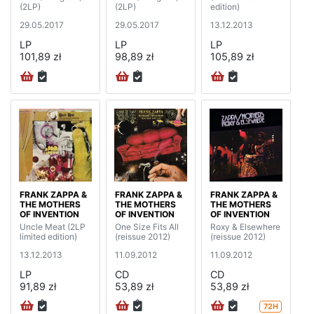
(2LP)
(2LP)
edition)
29.05.2017
29.05.2017
13.12.2013
LP
LP
LP
101,89 zł
98,89 zł
105,89 zł
FRANK ZAPPA &
FRANK ZAPPA &
FRANK ZAPPA &
THE MOTHERS
THE MOTHERS
THE MOTHERS
OF INVENTION
OF INVENTION
OF INVENTION
Uncle Meat (2LP
One Size Fits All
Roxy & Elsewhere
limited edition)
(reissue 2012)
(reissue 2012)
13.12.2013
11.09.2012
11.09.2012
LP
CD
CD
91,89 zł
53,89 zł
53,89 zł
72H