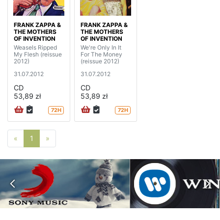
FRANK ZAPPA &
FRANK ZAPPA &
THE MOTHERS
THE MOTHERS
OF INVENTION
OF INVENTION
Weasels Ripped
We're Only In It
My Flesh (reissue
For The Money
2012)
(reissue 2012)
31.07.2012
31.07.2012
CD
CD
53,89 zł
53,89 zł
72H
72H
Poprzednia strona
Następna strona
«
1
»