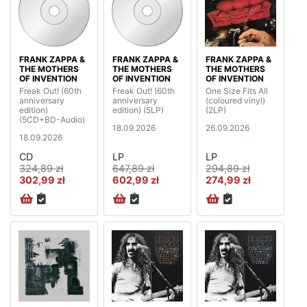
FRANK ZAPPA &
FRANK ZAPPA &
FRANK ZAPPA &
THE MOTHERS
THE MOTHERS
THE MOTHERS
OF INVENTION
OF INVENTION
OF INVENTION
Freak Out! (60th
Freak Out! (60th
One Size Fits All
anniversary
anniversary
(coloured vinyl)
edition)
edition) (5LP)
(2LP)
(5CD+BD-Audio)
18.09.2026
26.09.2026
18.09.2026
CD
LP
LP
324,89 zł
647,89 zł
294,89 zł
302,99 zł
602,99 zł
274,99 zł