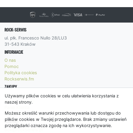
ROCK-SERWIS
ul. płk. Francesco Nullo 28/LU3
31-543 Kraków
INFORMACJE
O nas
Pomoc
Polityka cookies
Rockserwis.fm
ZAKUPY
Formy płatności
Używamy plików cookies w celu ułatwienia korzystania z
Koszty wysyłki
naszej strony.
Panel Klienta
Możesz określić warunki przechowywania lub dostępu do
Regulamin
plików cookies w Twojej przeglądarce. Brak zmiany ustawień
KONTAKT
przeglądarki oznacza zgodę na ich wykorzystywanie.
bok@rockserwis.pl