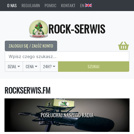
O NAS
REGULAMIN
POMOC
KONTAKT
EN
ROCK-SERWIS
ZALOGUJ SIĘ / ZAŁÓŻ KONTO
DZIAŁ
CENA
24H?
SZUKAJ
ROCKSERWIS.FM
POSŁUCHAJ NASZEGO RADIA