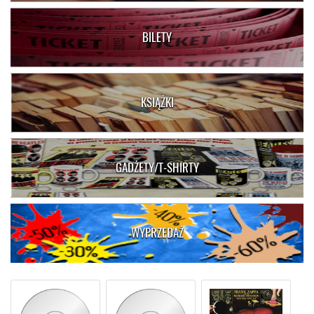
BILETY
KSIĄŻKI
GADŻETY/T-SHIRTY
WYPRZEDAŻ