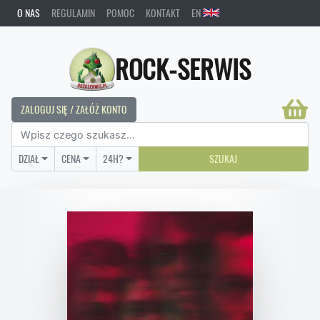
O NAS
REGULAMIN
POMOC
KONTAKT
EN
ROCK-SERWIS
ZALOGUJ SIĘ / ZAŁÓŻ KONTO
DZIAŁ
CENA
24H?
SZUKAJ