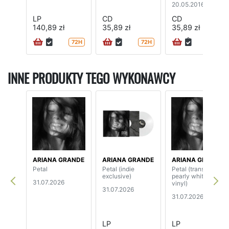
20.05.2016
LP
CD
CD
140,89 zł
35,89 zł
35,89 zł
72H
72H
INNE PRODUKTY TEGO WYKONAWCY
ARIANA GRANDE
ARIANA GRANDE
ARIANA GRANDE
Petal
Petal (indie
Petal (translucent
exclusive)
pearly white
31.07.2026
vinyl)
31.07.2026
31.07.2026
LP
LP