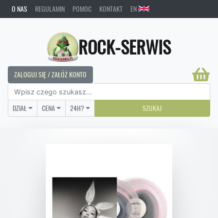
O NAS
REGULAMIN
POMOC
KONTAKT
EN
ROCK-SERWIS
ZALOGUJ SIĘ / ZAŁÓŻ KONTO
DZIAŁ
CENA
24H?
SZUKAJ