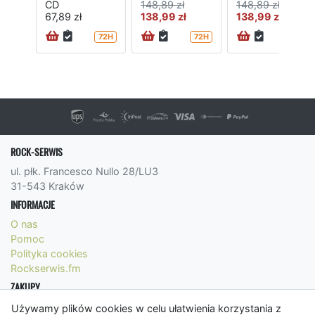
CD
148,89 zł
148,89 zł
67,89 zł
138,99 zł
138,99 zł
72H
72H
72H
ROCK-SERWIS
ul. płk. Francesco Nullo 28/LU3
31-543 Kraków
INFORMACJE
O nas
Pomoc
Polityka cookies
Rockserwis.fm
ZAKUPY
Formy płatności
Używamy plików cookies w celu ułatwienia korzystania z