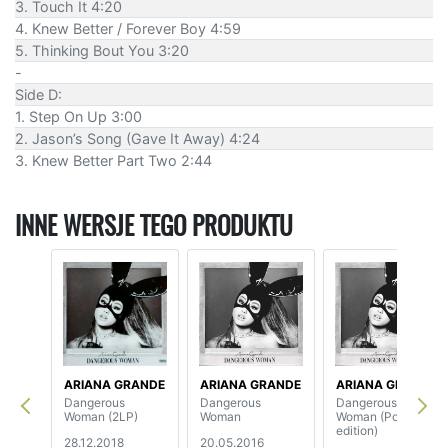
3. Touch It 4:20
4. Knew Better / Forever Boy 4:59
5. Thinking Bout You 3:20
-
Side D:
1. Step On Up 3:00
2. Jason’s Song (Gave It Away) 4:24
3. Knew Better Part Two 2:44
INNE WERSJE TEGO PRODUKTU
ARIANA GRANDE
ARIANA GRANDE
ARIANA GRANDE
Dangerous
Dangerous
Dangerous
Woman (2LP)
Woman
Woman (Polish
edition)
28.12.2018
20.05.2016