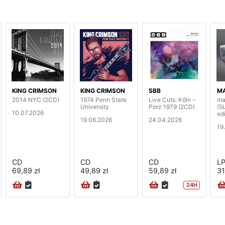
KING CRIMSON
KING CRIMSON
SBB
MA
2014 NYC (2CD)
1974 Penn State
Live Cuts: Kőln –
ma
University
Porz 1979 (2CD)
(5
10.07.2026
edi
19.06.2026
24.04.2026
19
CD
CD
CD
L
69,89 zł
49,89 zł
59,89 zł
31
24H