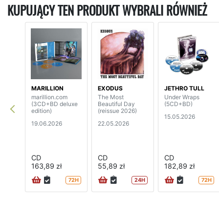
KUPUJĄCY TEN PRODUKT WYBRALI RÓWNIEŻ
MARILLION
EXODUS
JETHRO TULL
marillion.com
The Most
Under Wraps
(3CD+BD deluxe
Beautiful Day
(5CD+BD)
edition)
(reissue 2026)
15.05.2026
19.06.2026
22.05.2026
CD
CD
CD
163,89 zł
55,89 zł
182,89 zł
72H
24H
72H