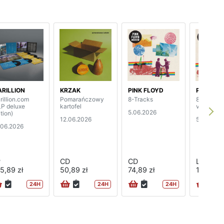
RILLION
KRZAK
PINK FLOYD
PINK FL
rillion.com
Pomarańczowy
8-Tracks
8-Tracks 
LP deluxe
kartofel
vinyl)
5.06.2026
tion)
12.06.2026
5.06.202
.06.2026
P
CD
CD
LP
5,89 zł
50,89 zł
74,89 zł
128,89 z
24H
24H
24H