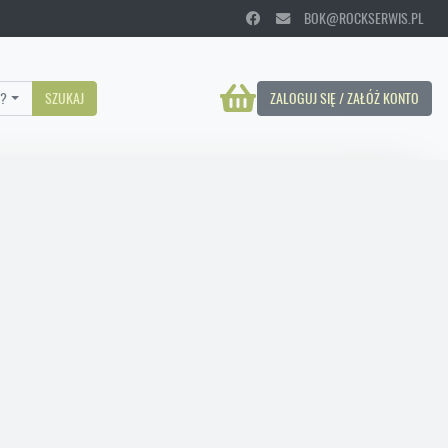
BOK@ROCKSERWIS.PL
?
SZUKAJ
ZALOGUJ SIĘ / ZAŁÓŻ KONTO