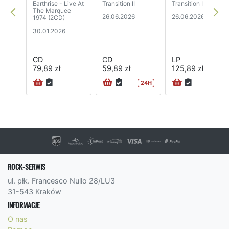
Earthrise - Live At
Transition II
Transition II
The Marquee
26.06.2026
26.06.2026
1974 (2CD)
30.01.2026
CD
CD
LP
79,89 zł
59,89 zł
125,89 zł
24H
ROCK-SERWIS
ul. płk. Francesco Nullo 28/LU3
31-543 Kraków
INFORMACJE
O nas