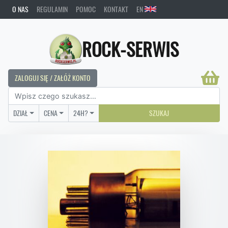
O NAS
REGULAMIN
POMOC
KONTAKT
EN
ROCK-SERWIS
ZALOGUJ SIĘ / ZAŁÓŻ KONTO
DZIAŁ
CENA
24H?
SZUKAJ