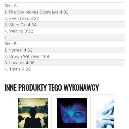
Side A:
1. The Sky Moves Sideways 4:02
2. Even Less 3:27
3. Stars Die 4:34
4. Waiting 3:52
-
Side B:
1. Normal 4:52
2. Drown With Me 4:09
3. Lazarus 4:06
4. Trains 4:28
INNE PRODUKTY TEGO WYKONAWCY