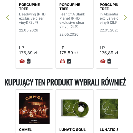
PORCUPINE
PORCUPINE
PORCUPINE
TREE
TREE
TREE
Deadwing (PHD
Fear Of A Blank
In Absentia (PHD
exclusive clear
Planet (PHD
exclusive clear
vinyl) (2LP)
exclusive clear
vinyl) (2LP)
vinyl) (2LP)
22.05.2026
22.05.2026
22.05.2026
LP
LP
LP
175,89 zł
175,89 zł
175,89 zł
KUPUJĄCY TEN PRODUKT WYBRALI RÓWNIEŻ
CAMEL
LUNATIC SOUL
LUNATIC SOUL