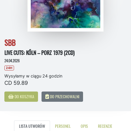
SBB
LIVE CUTS: KŐLN – PORZ 1979 (2CD)
24.04.2026
24H
Wysyłamy w ciągu 24 godzin
CD 59.89
DO KOSZYKA
DO PRZECHOWALNI
LISTA UTWORÓW
PERSONEL
OPIS
RECENZJE