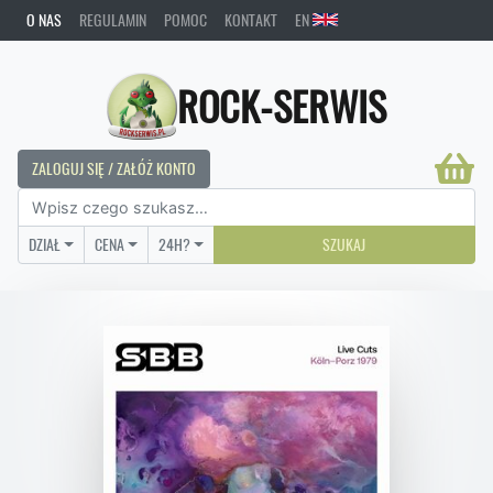
O NAS
REGULAMIN
POMOC
KONTAKT
EN
ROCK-SERWIS
ZALOGUJ SIĘ / ZAŁÓŻ KONTO
DZIAŁ
CENA
24H?
SZUKAJ