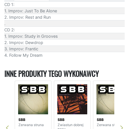
CD 1:
1. Improv: Just To Be Alone
2. Improv: Rest and Run
.
CD 2:
1. Improv: Study in Grooves
2. Improv: Dewdrop
3. Improv: Frantic
4. Follow My Dream
INNE PRODUKTY TEGO WYKONAWCY
SBB
SBB
SBB
Zerwana struna
Zwiastun dobrej
Zerwana struna
nocy