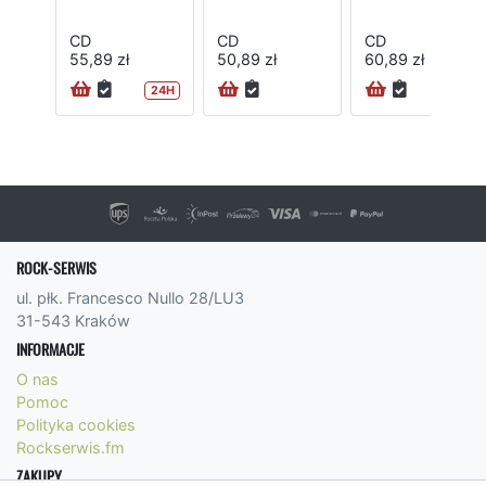
CD
CD
CD
55,89 zł
50,89 zł
60,89 zł
24H
24H
ROCK-SERWIS
ul. płk. Francesco Nullo 28/LU3
31-543 Kraków
INFORMACJE
O nas
Pomoc
Polityka cookies
Rockserwis.fm
ZAKUPY