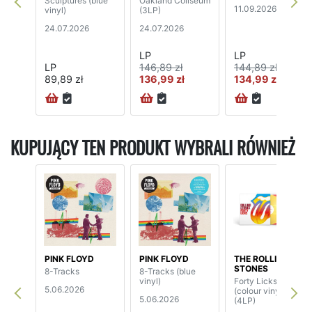
Sculptures (blue
Oakland Coliseum
11.09.2026
vinyl)
(3LP)
24.07.2026
24.07.2026
LP
LP
LP
146,89 zł
144,89 zł
89,89 zł
136,99 zł
134,99 zł
KUPUJĄCY TEN PRODUKT WYBRALI RÓWNIEŻ
PINK FLOYD
PINK FLOYD
THE ROLLING
STONES
8-Tracks
8-Tracks (blue
vinyl)
Forty Licks
5.06.2026
(colour vinyl)
5.06.2026
(4LP)