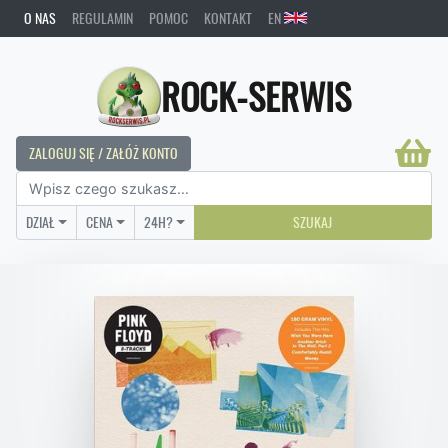
O NAS
REGULAMIN
POMOC
KONTAKT
EN
ROCK-SERWIS
ZALOGUJ SIĘ / ZAŁÓŻ KONTO
DZIAŁ
CENA
24H?
SZUKAJ