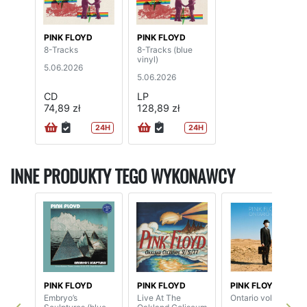
PINK FLOYD
PINK FLOYD
8-Tracks
8-Tracks (blue
vinyl)
5.06.2026
5.06.2026
CD
LP
74,89 zł
128,89 zł
24H
24H
INNE PRODUKTY TEGO WYKONAWCY
PINK FLOYD
PINK FLOYD
PINK FLOYD
Embryo’s
Live At The
Ontario vol.1 (2LP)