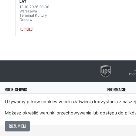
LAT
13.10.2026 20:00
Warszawa
Terminal Kultury
Gocław
KUP BILET
ROCK-SERWIS
INFORMACJE
ul. płk. Francesco Nullo 28/LU3
O nas
Używamy plików cookies w celu ułatwienia korzystania z naszej
31-543 Kraków
Pomoc
Polityka cooki
Możesz określić warunki przechowywania lub dostępu do plików
Rockserwis.f
ROZUMIEM