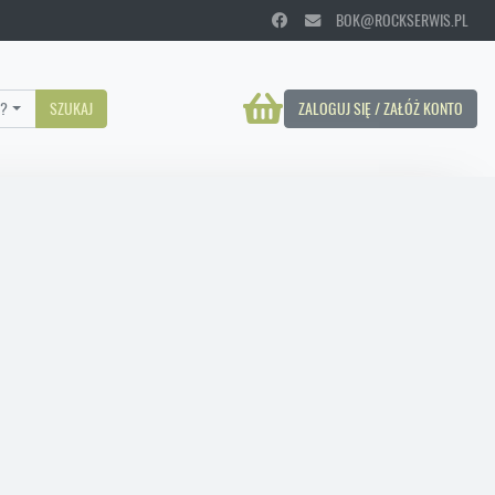
BOK@ROCKSERWIS.PL
?
SZUKAJ
ZALOGUJ SIĘ / ZAŁÓŻ KONTO