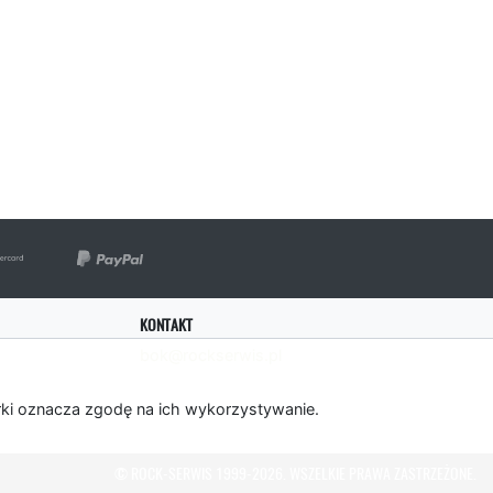
KONTAKT
bok@rockserwis.pl
rki oznacza zgodę na ich wykorzystywanie.
© ROCK-SERWIS 1999-2026. WSZELKIE PRAWA ZASTRZEŻONE.