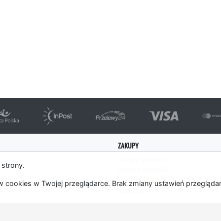
ZAKUPY
Formy płatności
 strony.
Koszty wysyłki
es
Panel Klienta
 cookies w Twojej przeglądarce. Brak zmiany ustawień przegląda
m
Regulamin