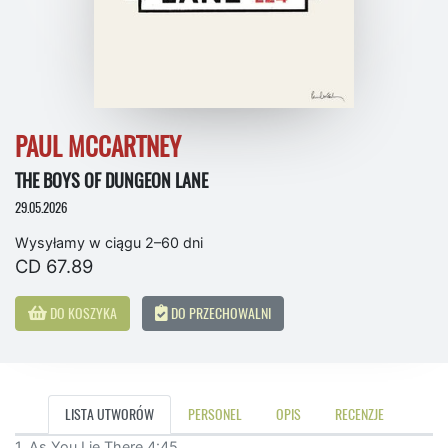
PAUL MCCARTNEY
THE BOYS OF DUNGEON LANE
29.05.2026
Wysyłamy w ciągu 2–60 dni
CD 67.89
DO KOSZYKA
DO PRZECHOWALNI
LISTA UTWORÓW
PERSONEL
OPIS
RECENZJE
1. As You Lie There 4:45