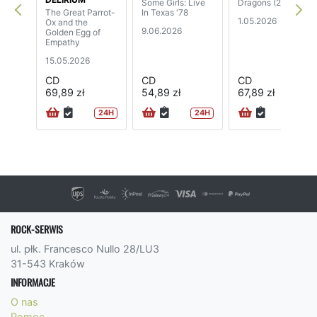
Some Girls: Live
Dragons (2CD)
The Great Parrot-
In Texas '78
1.05.2026
Ox and the
9.06.2026
Golden Egg of
Empathy
15.05.2026
CD
CD
CD
69,89 zł
54,89 zł
67,89 zł
24H
24H
24H
ROCK-SERWIS
ul. płk. Francesco Nullo 28/LU3
31-543 Kraków
INFORMACJE
O nas
Pomoc