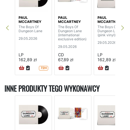
PAUL
PAUL
PAUL
MCCARTNEY
MCCARTNEY
MCCARTNEY
The Boys Of
The Boys Of
The Boys Of
Dungeon Lane
Dungeon Lane
Dungeon Lane
(international
(pink vinyl)
29.05.2026
exclusive edition)
29.05.2026
29.05.2026
LP
CD
LP
162,89 zł
67,89 zł
162,89 zł
72H
72H
INNE PRODUKTY TEGO WYKONAWCY