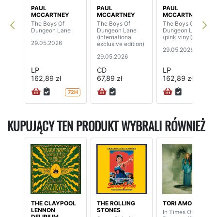
PAUL
PAUL
PAUL
MCCARTNEY
MCCARTNEY
MCCARTNEY
The Boys Of
The Boys Of
The Boys Of
Dungeon Lane
Dungeon Lane
Dungeon Lane
(international
(pink vinyl)
29.05.2026
exclusive edition)
29.05.2026
29.05.2026
LP
CD
LP
162,89 zł
67,89 zł
162,89 zł
72H
72H
KUPUJĄCY TEN PRODUKT WYBRALI RÓWNIEŻ
THE CLAYPOOL
THE ROLLING
TORI AMOS
LENNON
STONES
In Times Of
DELIRIUM