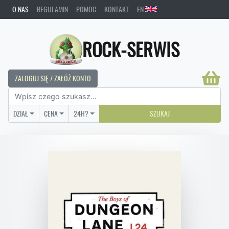
O NAS
REGULAMIN
POMOC
KONTAKT
EN
ROCK-SERWIS
ZALOGUJ SIĘ / ZAŁÓŻ KONTO
DZIAŁ
CENA
24H?
SZUKAJ