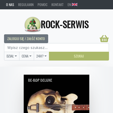
O NAS
REGULAMIN
POMOC
KONTAKT
EN
ROCK-SERWIS
ZALOGUJ SIĘ / ZAŁÓŻ KONTO
DZIAŁ
CENA
24H?
SZUKAJ