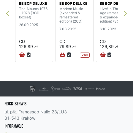
BE BOP DELUXE
BE BOP DELUXE
BE BOP DELUXE
The Albums 1976
Modern Music
Live! In The Air
- 1978 (3CD
(expanded &
Age (remastered
boxset)
remastered
& expanded
edition) (2CD)
edition) (3CD)
26.09.2025
7.03.2025
6.10.2023
CD
CD
CD
126,89 zł
79,89 zł
126,89 zł
24H
ROCK-SERWIS
ul. płk. Francesco Nullo 28/LU3
31-543 Kraków
INFORMACJE