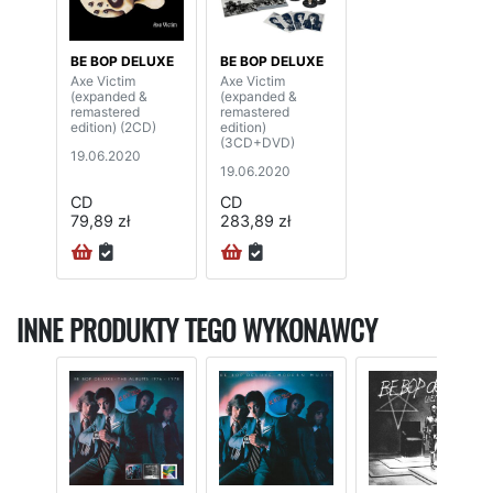
BE BOP DELUXE
BE BOP DELUXE
Axe Victim
Axe Victim
(expanded &
(expanded &
remastered
remastered
edition) (2CD)
edition)
(3CD+DVD)
19.06.2020
19.06.2020
CD
CD
79,89 zł
283,89 zł
INNE PRODUKTY TEGO WYKONAWCY