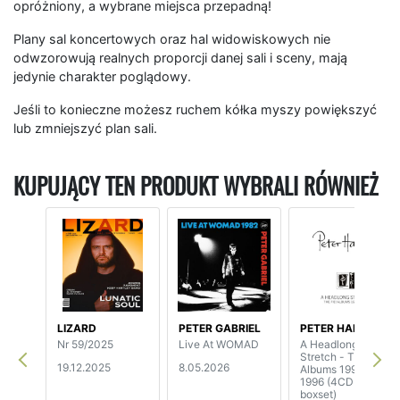
opróżniony, a wybrane miejsca przepadną!
Plany sal koncertowych oraz hal widowiskowych nie
odwzorowują realnych proporcji danej sali i sceny, mają
jedynie charakter poglądowy.
Jeśli to konieczne możesz ruchem kółka myszy powiększyć
lub zmniejszyć plan sali.
KUPUJĄCY TEN PRODUKT WYBRALI RÓWNIEŻ
LIZARD
PETER GABRIEL
PETER HAMMILL
Nr 59/2025
Live At WOMAD
A Headlong
Stretch - The Fie!
19.12.2025
8.05.2026
Albums 1992-
1996 (4CD
boxset)