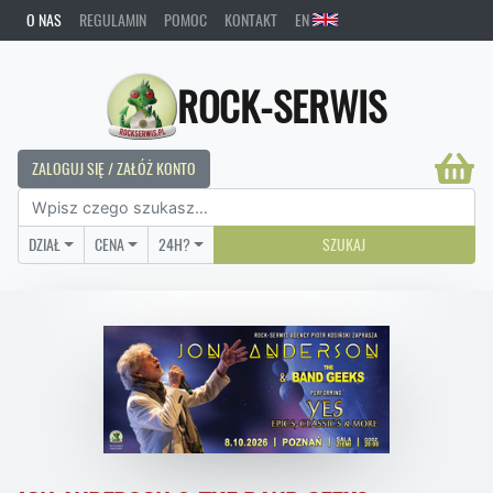
O NAS
REGULAMIN
POMOC
KONTAKT
EN
ROCK-SERWIS
ZALOGUJ SIĘ / ZAŁÓŻ KONTO
DZIAŁ
CENA
24H?
SZUKAJ