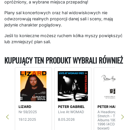
opróżniony, a wybrane miejsca przepadną!
Plany sal koncertowych oraz hal widowiskowych nie
odwzorowują realnych proporcji danej sali i sceny, mają
jedynie charakter poglądowy.
Jeśli to konieczne możesz ruchem kółka myszy powiększyć
lub zmniejszyć plan sali.
KUPUJĄCY TEN PRODUKT WYBRALI RÓWNIEŻ
LIZARD
PETER GABRIEL
PETER HAMMILL
Nr 59/2025
Live At WOMAD
A Headlong
Stretch - The Fie!
19.12.2025
8.05.2026
Albums 1992-
1996 (4CD
boxset)