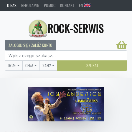
O NAS
REGULAMIN
POMOC
KONTAKT
EN
ROCK-SERWIS
ZALOGUJ SIĘ / ZAŁÓŻ KONTO
DZIAŁ
CENA
24H?
SZUKAJ