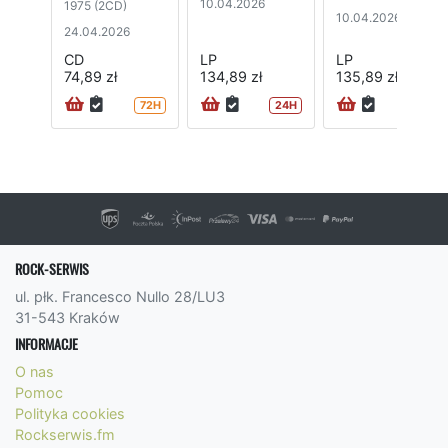
10.04.2026
1975 (2CD)
10.04.2026
24.04.2026
CD
LP
LP
74,89 zł
134,89 zł
135,89 zł
72H
24H
72H
ROCK-SERWIS
ul. płk. Francesco Nullo 28/LU3
31-543 Kraków
INFORMACJE
O nas
Pomoc
Polityka cookies
Rockserwis.fm