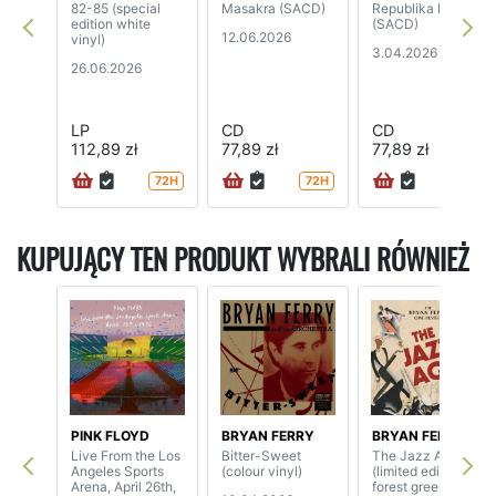
82-85 (special
Masakra (SACD)
Republika Marzeń
edition white
(SACD)
12.06.2026
vinyl)
3.04.2026
26.06.2026
LP
CD
CD
112,89 zł
77,89 zł
77,89 zł
72H
72H
72H
KUPUJĄCY TEN PRODUKT WYBRALI RÓWNIEŻ
PINK FLOYD
BRYAN FERRY
BRYAN FERRY
Live From the Los
Bitter-Sweet
The Jazz Age
Angeles Sports
(colour vinyl)
(limited edition
Arena, April 26th,
forest green vinyl)