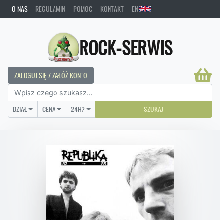
O NAS
REGULAMIN
POMOC
KONTAKT
EN
ROCK-SERWIS
ZALOGUJ SIĘ / ZAŁÓŻ KONTO
DZIAŁ
CENA
24H?
SZUKAJ