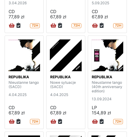
3.04.2026
5.09.2025
CD
CD
CD
77,89 zł
67,89 zł
67,89 zł
72H
72H
72H
REPUBLIKA
REPUBLIKA
REPUBLIKA
Nieustanne tango
Nowe sytuacje
Nieustanne tango
(SACD)
(SACD)
(40th anniversary
edition)
4.04.2025
4.04.2025
13.09.2024
CD
CD
LP
67,89 zł
67,89 zł
154,89 zł
72H
72H