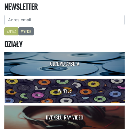
NEWSLETTER
ZAPISZ
WYPISZ
DZIAŁY
CD/DVD-A/BD-A
WINYLE
DVD/BLU-RAY VIDEO