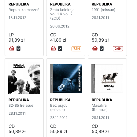
REPUBLIKA
REPUBLIKA
REPUBLIKA
Republika marzeń
Złota kolekcja
1991 (reissue)
vol. 1 & vol. 2
13.11.2012
28.11.2011
(2CD)
26.06.2012
LP
CD
CD
91,89 zł
41,89 zł
50,89 zł
72H
24H
REPUBLIKA
REPUBLIKA
REPUBLIKA
82-85 (reissue)
Bez prądu
Masakra
(reissue)
(Reissue)
28.11.2011
28.11.2011
28.11.2011
CD
CD
CD
50,89 zł
50,89 zł
50,89 zł