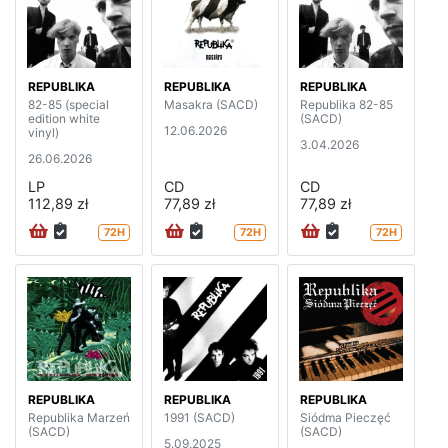
REPUBLIKA
REPUBLIKA
REPUBLIKA
82-85 (special
Masakra (SACD)
Republika 82-85
edition white
(SACD)
12.06.2026
vinyl)
3.04.2026
26.06.2026
LP
CD
CD
112,89 zł
77,89 zł
77,89 zł
72H
72H
72H
REPUBLIKA
REPUBLIKA
REPUBLIKA
Republika Marzeń
1991 (SACD)
Siódma Pieczęć
(SACD)
(SACD)
5.09.2025