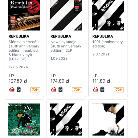
REPUBLIKA
REPUBLIKA
REPUBLIKA
Siódma pieczęć
Nowe sytuacje
1991 (anniversary
(30th anniversary
(40th anniversary
edition)
edition) (marbled
edition) (2LP)
2.07.2021
& black vinyl)
1.09.2023
(LP+7"SP)
17.05.2024
LP
LP
LP
127,89 zł
174,89 zł
111,89 zł
72H
72H
72H