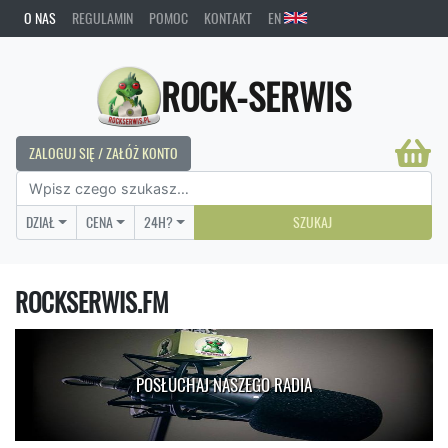
O NAS
REGULAMIN
POMOC
KONTAKT
EN
ROCK-SERWIS
ZALOGUJ SIĘ / ZAŁÓŻ KONTO
DZIAŁ
CENA
24H?
SZUKAJ
ROCKSERWIS.FM
POSŁUCHAJ NASZEGO RADIA