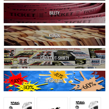
BILETY
KSIĄŻKI
GADŻETY/T-SHIRTY
WYPRZEDAŻ