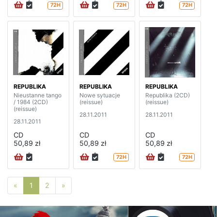
72H
72H
72H
REPUBLIKA
REPUBLIKA
REPUBLIKA
Nieustanne tango
Nowe sytuacje
Republika (2CD)
/ 1984 (2CD)
(reissue)
(reissue)
(reissue)
28.11.2011
28.11.2011
28.11.2011
CD
CD
CD
50,89 zł
50,89 zł
50,89 zł
72H
72H
Poprzednia strona
Następna strona
«
1
2
»