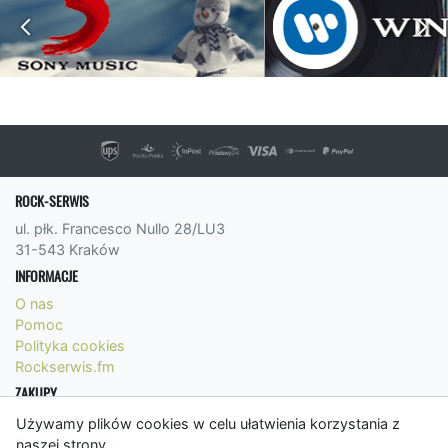
ROCK-SERWIS
ul. płk. Francesco Nullo 28/LU3
31-543 Kraków
INFORMACJE
O nas
Pomoc
Polityka cookies
Rockserwis.fm
ZAKUPY
Formy płatności
Używamy plików cookies w celu ułatwienia korzystania z
Koszty wysyłki
naszej strony.