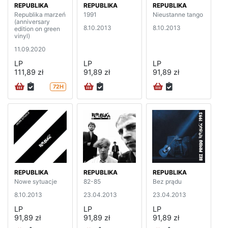
REPUBLIKA
REPUBLIKA
REPUBLIKA
Republika marzeń
1991
Nieustanne tango
(anniversary
8.10.2013
8.10.2013
edition on green
vinyl)
11.09.2020
LP
LP
LP
111,89 zł
91,89 zł
91,89 zł
72H
REPUBLIKA
REPUBLIKA
REPUBLIKA
Nowe sytuacje
82-85
Bez prądu
8.10.2013
23.04.2013
23.04.2013
LP
LP
LP
91,89 zł
91,89 zł
91,89 zł