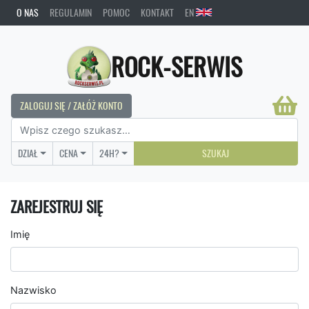
O NAS
REGULAMIN
POMOC
KONTAKT
EN
ROCK-SERWIS
ZALOGUJ SIĘ / ZAŁÓŻ KONTO
DZIAŁ
CENA
24H?
SZUKAJ
ZAREJESTRUJ SIĘ
Imię
Nazwisko