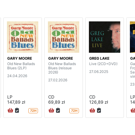
GARY MOORE
GARY MOORE
GREG LAKE
G
Old New Ballads
Old New Ballads
Live (2CD+DVD)
Ga
Blues (2LP)
Blues (reissue
Fr
27.06.2025
2026)
Se
24.04.2026
vin
27.02.2026
23
LP
CD
CD
L
147,89 zł
69,89 zł
126,89 zł
14
72H
72H