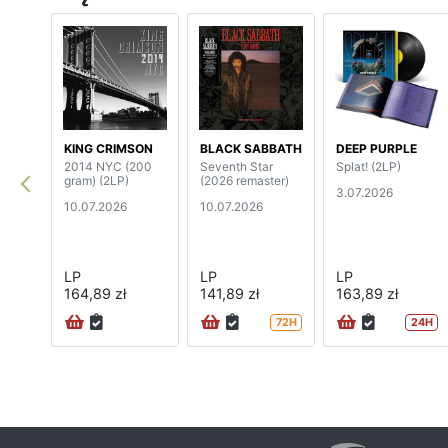
KING CRIMSON
BLACK SABBATH
DEEP PURPLE
2014 NYC (200
Seventh Star
Splat! (2LP)
gram) (2LP)
(2026 remaster)
3.07.2026
10.07.2026
10.07.2026
LP
LP
LP
164,89 zł
141,89 zł
163,89 zł
72H
24H