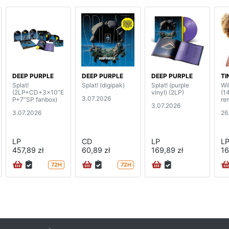
DEEP PURPLE
DEEP PURPLE
DEEP PURPLE
TI
Splat!
Splat! (digipak)
Splat! (purple
Wi
(2LP+CD+3x10”E
vinyl) (2LP)
(1
3.07.2026
P+7”SP fanbox)
re
3.07.2026
3.07.2026
26
LP
CD
LP
L
457,89 zł
60,89 zł
169,89 zł
16
72H
72H