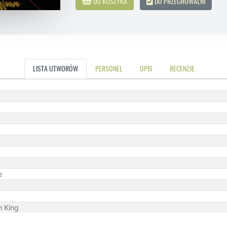
DO KOSZYKA
DO PRZECHOWALNI
LISTA UTWORÓW
PERSONEL
OPIS
RECENZJE
e
n King