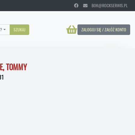
BOK@ROCKSERWIS.PL
?
SZUKAJ
ZALOGUJ SIĘ / ZAŁÓŻ KONTO
RE, TOMMY
81