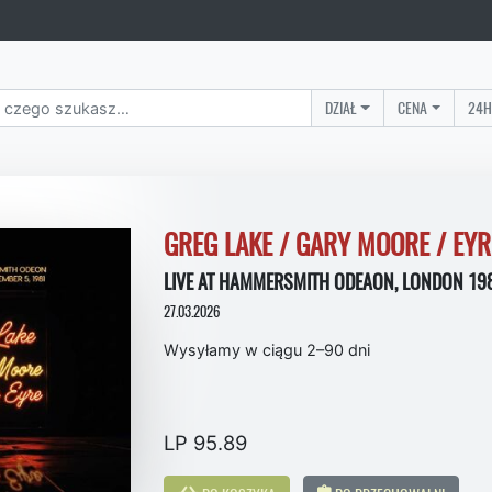
DZIAŁ
CENA
24H
GREG LAKE / GARY MOORE / EY
LIVE AT HAMMERSMITH ODEAON, LONDON 19
27.03.2026
Wysyłamy w ciągu 2–90 dni
LP 95.89