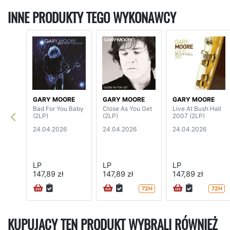
INNE PRODUKTY TEGO WYKONAWCY
GARY MOORE
GARY MOORE
GARY MOORE
Bad For You Baby
Close As You Get
Live At Bush Hall
(2LP)
(2LP)
2007 (2LP)
24.04.2026
24.04.2026
24.04.2026
LP
LP
LP
147,89 zł
147,89 zł
147,89 zł
72H
72H
KUPUJĄCY TEN PRODUKT WYBRALI RÓWNIEŻ