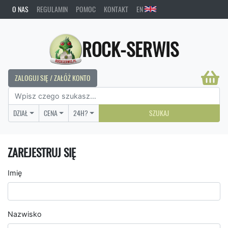
O NAS
REGULAMIN
POMOC
KONTAKT
EN
ROCK-SERWIS
ZALOGUJ SIĘ / ZAŁÓŻ KONTO
DZIAŁ
CENA
24H?
SZUKAJ
ZAREJESTRUJ SIĘ
Imię
Nazwisko