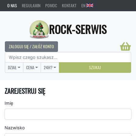
O NAS
REGULAMIN
POMOC
KONTAKT
EN
ROCK-SERWIS
ZALOGUJ SIĘ / ZAŁÓŻ KONTO
DZIAŁ
CENA
24H?
SZUKAJ
ZAREJESTRUJ SIĘ
Imię
Nazwisko