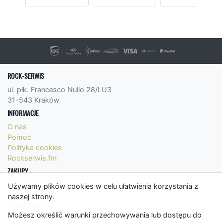
ROCK-SERWIS
ul. płk. Francesco Nullo 28/LU3
31-543 Kraków
INFORMACJE
O nas
Pomoc
Polityka cookies
Rockserwis.fm
ZAKUPY
Formy płatności
Używamy plików cookies w celu ułatwienia korzystania z
Koszty wysyłki
naszej strony.
Panel Klienta
Możesz określić warunki przechowywania lub dostępu do
Regulamin