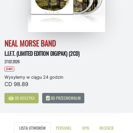
NEAL MORSE BAND
L.I.F.T. (LIMITED EDITION DIGIPAK) (2CD)
27.02.2026
24H
Wysyłamy w ciągu 24 godzin
CD 98.89
DO KOSZYKA
DO PRZECHOWALNI
LISTA UTWORÓW
PERSONEL
OPIS
RECENZJE