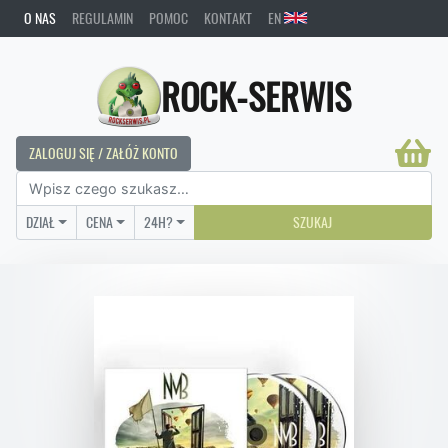
O NAS
REGULAMIN
POMOC
KONTAKT
EN
ROCK-SERWIS
ZALOGUJ SIĘ / ZAŁÓŻ KONTO
DZIAŁ
CENA
24H?
SZUKAJ