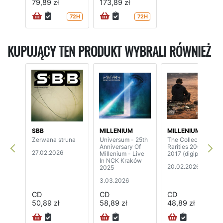
79,89 zł
173,89 zł
72H
72H
KUPUJĄCY TEN PRODUKT WYBRALI RÓWNIEŻ
SBB
MILLENIUM
MILLENIUM
Zerwana struna
Universum - 25th
The Collector:
Anniversary Of
Rarities 2004-
27.02.2026
Millenium - Live
2017 (digipak)
In NCK Kraków
20.02.2026
2025
3.03.2026
CD
CD
CD
50,89 zł
58,89 zł
48,89 zł